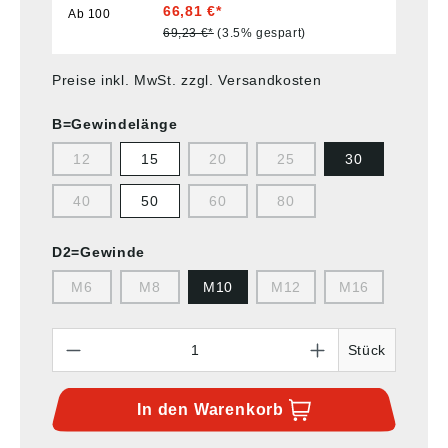
66,81 €*
Ab
100
69,23 €*
(3.5% gespart)
Preise inkl. MwSt. zzgl. Versandkosten
B=Gewindelänge
12
15
20
25
30
40
50
60
80
D2=Gewinde
M6
M8
M10
M12
M16
Anzahl
Stück
In den
Warenkorb