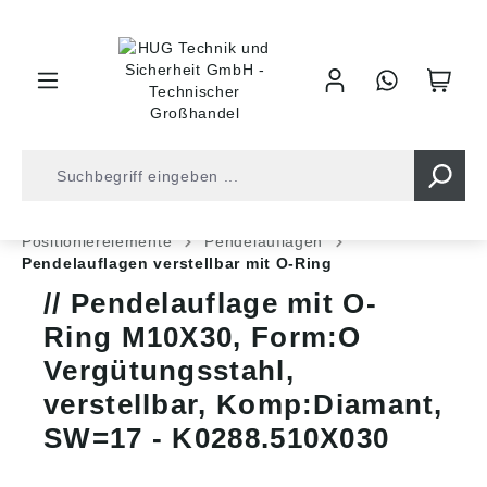
inhalt springen
Shop
Industrietechnik
Normteile
Positionierelemente
Pendelauflagen
Pendelauflagen verstellbar mit O-Ring
Pendelauflage mit O-
Ring M10X30, Form:O
Vergütungsstahl,
verstellbar, Komp:Diamant,
SW=17 - K0288.510X030