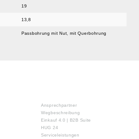
19
13,8
Passbohrung mit Nut, mit Querbohrung
SERVICE
Ansprechpartner
Wegbeschreibung
Einkauf 4.0 | B2B Suite
HUG 24
Serviceleistungen