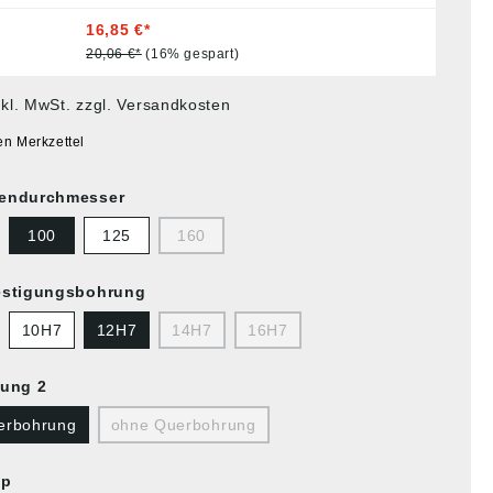
16,85 €*
20,06 €*
(16% gespart)
nkl. MwSt. zzgl. Versandkosten
en Merkzettel
endurchmesser
100
125
160
estigungsbohrung
10H7
12H7
14H7
16H7
ung 2
erbohrung
ohne Querbohrung
yp