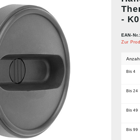
The
- K
EAN-Nr.
Zur Pro
Anzah
Bis
4
Bis
24
Bis
49
Bis
99