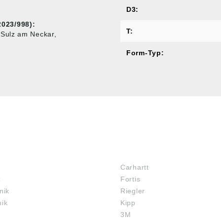
D3:
023/998):
T:
 Sulz am Neckar,
Form-Typ:
MARKENSHOPS
Carhartt
z
Fortis
nik
Riegler
nik
Kipp
3M