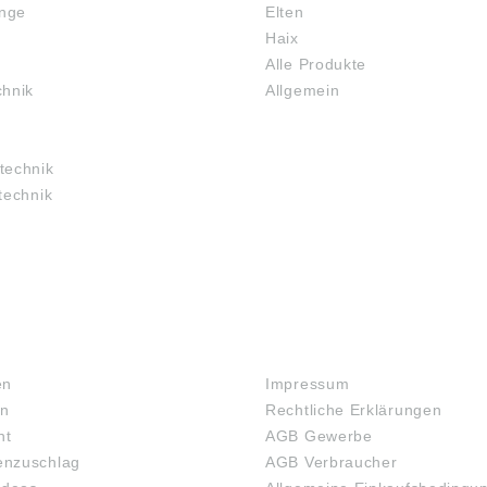
inge
Elten
Haix
Alle Produkte
chnik
Allgemein
technik
technik
RECHTLICHES
en
Impressum
en
Rechtliche Erklärungen
ht
AGB Gewerbe
nzuschlag
AGB Verbraucher