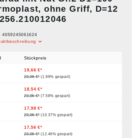
rmoplast, ohne Griff, D=12
0256.210012046
:
4059245061624
duktbeschreibung
l
Stückpreis
19,66 €*
20,06 €*
(1.99% gespart)
18,54 €*
20,06 €*
(7.58% gespart)
17,98 €*
20,06 €*
(10.37% gespart)
17,56 €*
20,06 €*
(12.46% gespart)