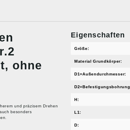
Eigenschaften
nen
r.2
Größe:
t, ohne
Material Grundkörper:
D1=Außendurchmesser:
D2=Befestigungsbohrung
H:
icherem und präzisem Drehen
 auch besonders
L1:
den.
D: