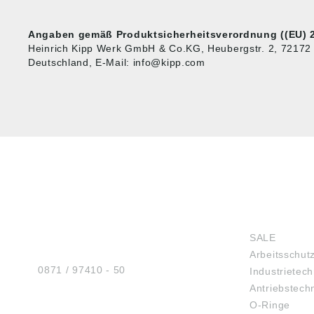
Angaben gemäß Produktsicherheitsverordnung ((EU) 2
Heinrich Kipp Werk GmbH & Co.KG, Heubergstr. 2, 72172
Deutschland, E-Mail: info@kipp.com
HUG® Technik und
SHOP
Sicherheit GmbH
SALE
Am Industriegleis 7
Arbeitsschut
D-84030 Ergolding
Tel.:
0871 / 97410 - 50
Industrietech
Antriebstech
O-Ringe