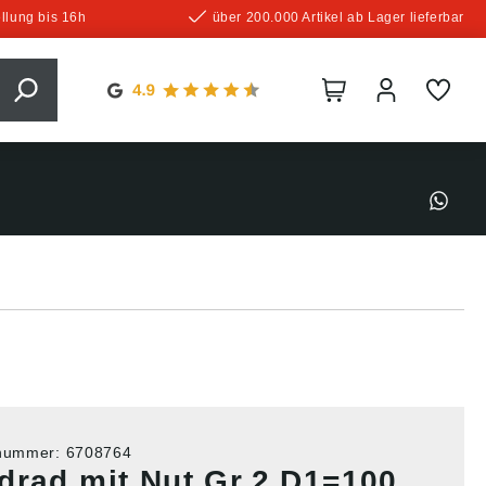
llung bis 16h
über 200.000 Artikel ab Lager lieferbar
tnummer:
6708764
drad mit Nut Gr.2 D1=100