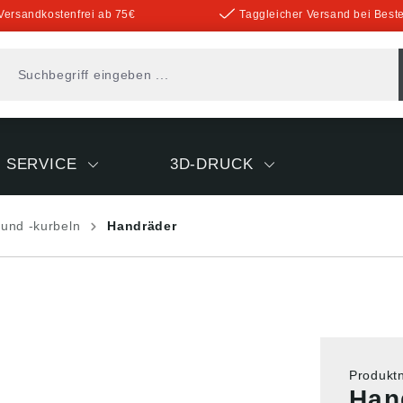
Versandkostenfrei ab 75€
Taggleicher Versand bei Beste
SERVICE
3D-DRUCK
und -kurbeln
Handräder
Produk
Han