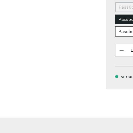
Passbo
Passbo
Passbo
Anzahl
versa