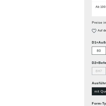
Ab
100
Preise i
Auf d
D1=Auß
80
D2=Bef
8H7
Ausführ
mit Qu
Form-T