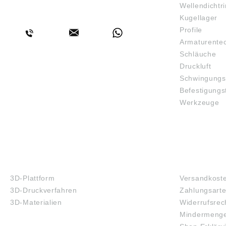
Wellendichtr
BERATUNG
Kugellager
Profile
Armaturente
Schläuche
Druckluft
Schwingungs
Befestigungs
Werkzeuge
3D-DRUCK
FAQ
3D-Plattform
Versandkost
3D-Druckverfahren
Zahlungsart
3D-Materialien
Widerrufsrec
Mindermenge