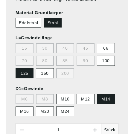
Material Grundkörper
Edelstahl
Stahl
L=Gewindelänge
15
30
40
45
66
70
80
85
90
100
125
150
200
D1=Gewinde
M6
M8
M10
M12
M14
M16
M20
M24
Anzahl
Stück