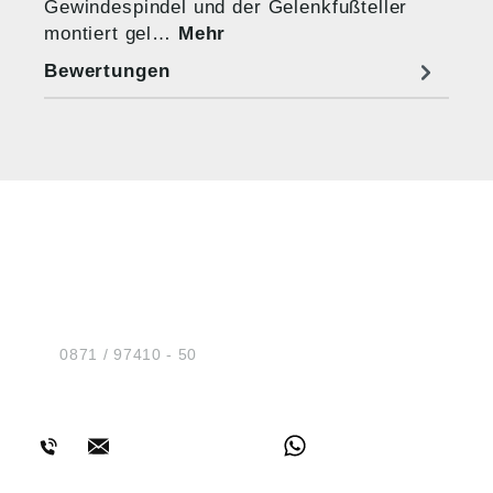
Gewindespindel und der Gelenkfußteller
montiert gel…
Mehr
Bewertungen
HUG® Technik und
Sicherheit GmbH
Am Industriegleis 7
D-84030 Ergolding
Tel.:
0871 / 97410 - 50
BERATUNG