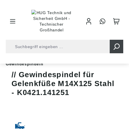
inhalt springen
Shop
Industrietechnik
Normteile
Stellfüße
Gewindespindeln
Gewindespindel für
Gelenkfüße M14X125 Stahl
- K0421.141251