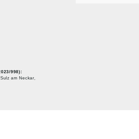
023/998):
 Sulz am Neckar,