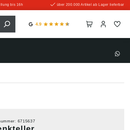
llung bis 16h
über 200.000 Artikel ab Lager lieferbar
tnummer:
6715637
nkteller