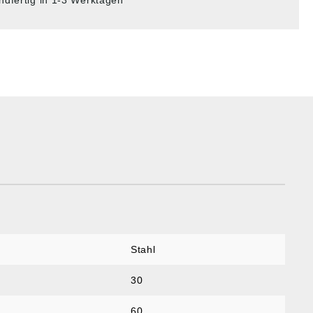
ndfertig in 1-3 Werktagen
Stahl
30
60