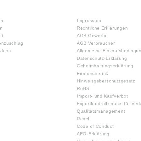
RECHTLICHES
en
Impressum
en
Rechtliche Erklärungen
ht
AGB Gewerbe
nzuschlag
AGB Verbraucher
ideos
Allgemeine Einkaufsbedingu
Datenschutz-Erklärung
Geheimhaltungserklärung
Firmenchronik
Hinweisgeberschutzgesetz
RoHS
Import- und Kaufverbot
Exportkontrollklausel für Ver
Qualitätsmanagement
Reach
Code of Conduct
AEO-Erklärung