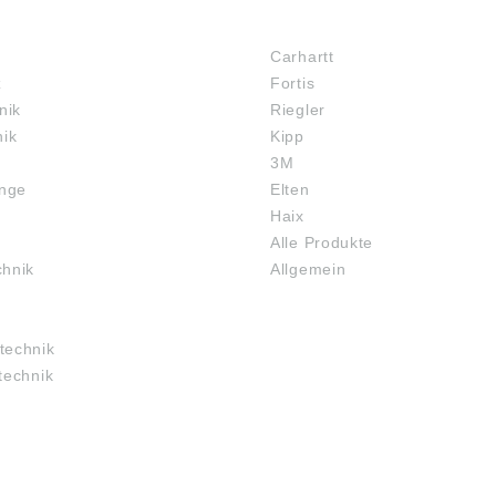
MARKENSHOPS
Carhartt
z
Fortis
nik
Riegler
nik
Kipp
3M
inge
Elten
Haix
Alle Produkte
chnik
Allgemein
technik
technik