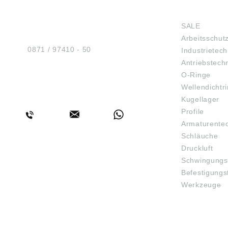
HUG® Technik und
SHOP
Sicherheit GmbH
SALE
Am Industriegleis 7
Arbeitsschut
D-84030 Ergolding
Tel.:
0871 / 97410 - 50
Industrietech
Antriebstech
O-Ringe
Wellendichtr
BERATUNG
Kugellager
Profile
Armaturente
Schläuche
Druckluft
Schwingungs
Befestigungs
Werkzeuge