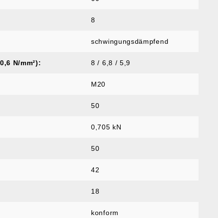
8
schwingungsdämpfend
 0,6 N/mm²):
8 / 6,8 / 5,9
M20
50
0,705 kN
50
42
18
konform