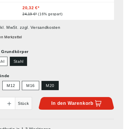
20,32 €*
24,19 €*
(16% gespart)
nkl. MwSt. zzgl. Versandkosten
en Merkzettel
l Grundkörper
ahl
Stahl
inde
M12
M16
M20
In den
Warenkorb
Stück