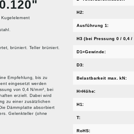
0.120"
H2:
, Kugelelement
Ausführung 1:
tahl.
H3 (bei Pressung 0 / 0,4 /
t, brüniert. Teller brüniert.
D1=Gewinde:
D3:
eine Empfehlung, bis zu
Belastbarkeit max. kN:
ent eingesetzt werden
essung von 0,4 N/mm², bei
H=Höhe:
ften erzielt. Dabei wird
ng zu einer zusätzlichen
H1:
Die Dämmplatte absorbiert
ers. Gelenkteller (ohne
T:
RoHS: