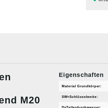
versa
Eigenschaften
nen
Material Grundkörper:
end M20
SW=Schlüsselweite:
D=Tellerdurchmesser: