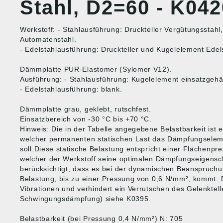
Stahl, D2=60 - K042
Werkstoff: - Stahlausführung: Druckteller Vergütungsstahl
Automatenstahl.
- Edelstahlausführung: Druckteller und Kugelelement Edels
Dämmplatte PUR-Elastomer (Sylomer V12).
Ausführung: - Stahlausführung: Kugelelement einsatzgehärte
- Edelstahlausführung: blank.
Dämmplatte grau, geklebt, rutschfest.
Einsatzbereich von -30 °C bis +70 °C.
Hinweis: Die in der Tabelle angegebene Belastbarkeit ist 
welcher permanenten statischen Last das Dämpfungselem
soll.Diese statische Belastung entspricht einer Flächenpr
welcher der Werkstoff seine optimalen Dämpfungseigenscha
berücksichtigt, dass es bei der dynamischen Beanspruchu
Belastung, bis zu einer Pressung von 0,6 N/mm², kommt. 
Vibrationen und verhindert ein Verrutschen des Gelenktell
Schwingungsdämpfung) siehe K0395.
Belastbarkeit (bei Pressung 0,4 N/mm²) N: 705