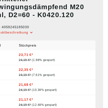
wingungsdämpfend M20
hl, D2=60 - K0420.120
:
4059245185030
duktbeschreibung
l
Stückpreis
23,71 €*
24,19 €*
(1.98% gespart)
22,35 €*
24,19 €*
(7.61% gespart)
21,68 €*
24,19 €*
(10.38% gespart)
21,17 €*
24,19 €*
(12.48% gespart)