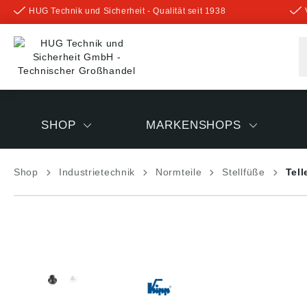
HUG Technik und Sicherheit - Qualität seit 1938
inhalt springen
SHOP
MARKENSHOPS
Shop
Industrietechnik
Normteile
Stellfüße
Tell