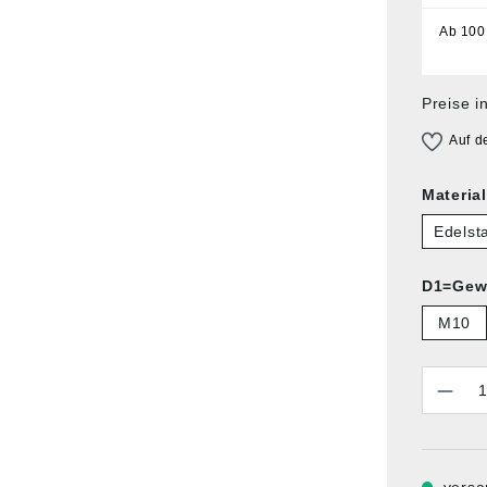
Ab
100
Preise i
Auf d
Materia
Edelst
D1=Gew
M10
Anzahl