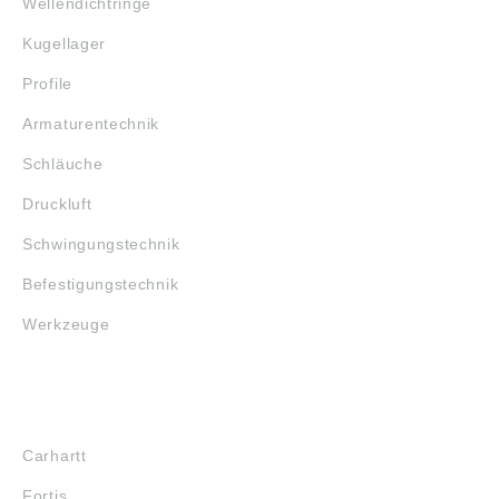
Wellendichtringe
Kugellager
Profile
Armaturentechnik
Schläuche
Druckluft
Schwingungstechnik
Befestigungstechnik
Werkzeuge
MARKENSHOPS
Carhartt
Fortis