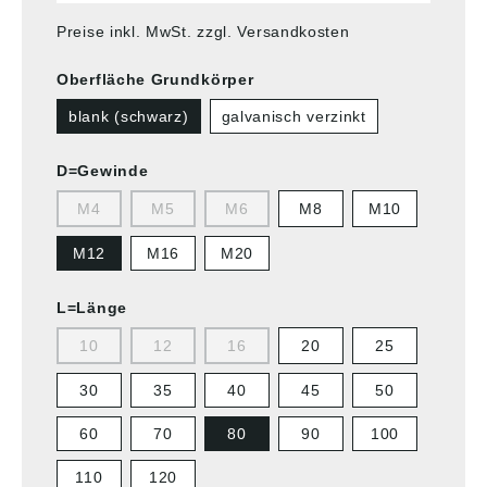
Preise inkl. MwSt. zzgl. Versandkosten
Oberfläche Grundkörper
blank (schwarz)
galvanisch verzinkt
D=Gewinde
M4
M5
M6
M8
M10
M12
M16
M20
L=Länge
10
12
16
20
25
30
35
40
45
50
60
70
80
90
100
110
120