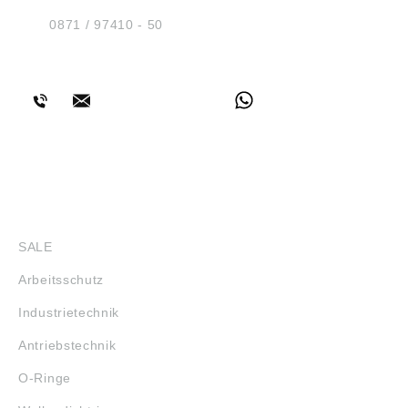
D-84030 Ergolding
Tel.:
0871 / 97410 - 50
BERATUNG
SHOP
SALE
Arbeitsschutz
Industrietechnik
Antriebstechnik
O-Ringe