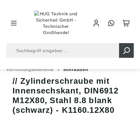
inhalt springen
Shop
Industrietechnik
Normteile
Vorrichtungselemente
Schrauben
Zylinderschraube mit
Innensechskant, DIN6912
M12X80, Stahl 8.8 blank
(schwarz) - K1160.12X80