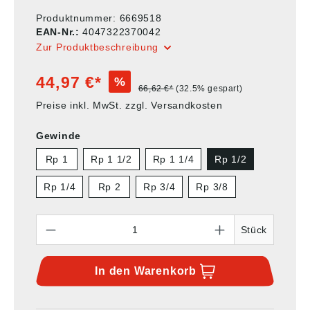
Produktnummer:
6669518
EAN-Nr.:
4047322370042
Zur Produktbeschreibung
44,97 €*
%
66,62 €*
(32.5% gespart)
Preise inkl. MwSt. zzgl. Versandkosten
Gewinde
Rp 1
Rp 1 1/2
Rp 1 1/4
Rp 1/2
Rp 1/4
Rp 2
Rp 3/4
Rp 3/8
Anzahl
Stück
In den
Warenkorb