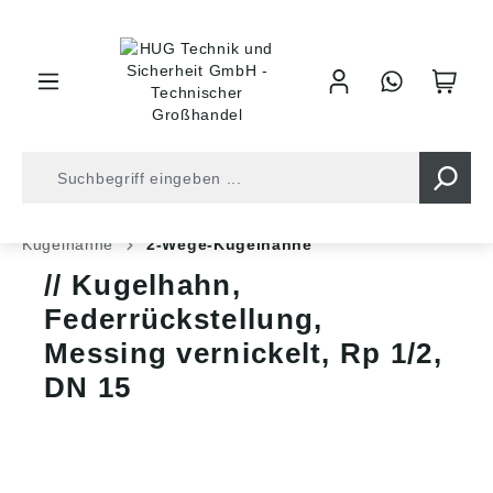
inhalt springen
Shop
Armaturentechnik
Absperrungen
Kugelhähne
2-Wege-Kugelhähne
Kugelhahn,
Federrückstellung,
Messing vernickelt, Rp 1/2,
DN 15