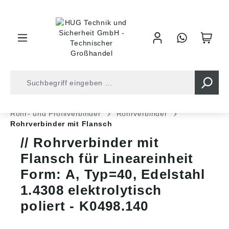
inhalt springen
Shop
Industrietechnik
Normteile
Rohr- und Profilverbinder
Rohrverbinder
Rohrverbinder mit Flansch
Rohrverbinder mit
Flansch für Lineareinheit
Form: A, Typ=40, Edelstahl
1.4308 elektrolytisch
poliert - K0498.140