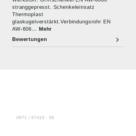
stranggepresst. Schenkeleinsatz
Thermoplast
glaskugelverstärkt.Verbindungsrohr EN
AW-606…
Mehr
Bewertungen
HUG® Technik und
Sicherheit GmbH
Am Industriegleis 7
D-84030 Ergolding
Tel.:
0871 / 97410 - 50
BERATUNG