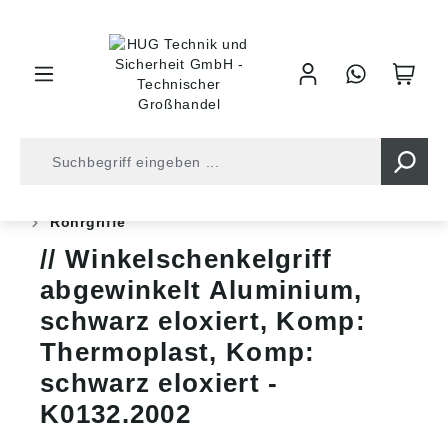
inhalt springen
Shop
Industrietechnik
Bedienelemente
Griffe
Rohrgriffe
Winkelschenkelgriff
abgewinkelt Aluminium,
schwarz eloxiert, Komp:
Thermoplast, Komp:
schwarz eloxiert -
K0132.2002