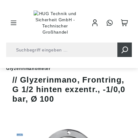
inhalt springen
Shop
Druckluft
Messgeräte
Manometer
Glyzerinmanometer
Glyzerinmano, Frontring,
G 1/2 hinten exzentr., -1/0,0
bar, Ø 100