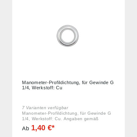
Manometer-Profildichtung, für Gewinde G
1/4, Werkstoff: Cu
7 Varianten verfügbar
Manometer-Profildichtung, für Gewinde G
1/4, Werkstoff: Cu. Angaben gemäß
Produktsicherheitsverordnung ((EU)
1,40 €*
Ab
2023/988): Riegler & Co. KG, Schützenstr.
27, 72574 Bad Urach, Deutschland, E-Mail: