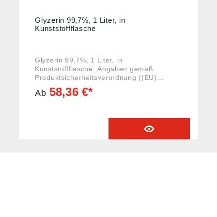
Glyzerin 99,7%, 1 Liter, in
Kunststoffflasche
Glyzerin 99,7%, 1 Liter, in
Kunststoffflasche. Angaben gemäß
Produktsicherheitsverordnung ((EU)
2023/988): Riegler & Co. KG, Schützenstr.
58,36 €*
Ab
27, 72574 Bad Urach, Deutschland, E-Mail:
info@riegler.de
HUG® Technik und
Sicherheit GmbH
Am Industriegleis 7