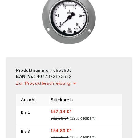
Produktnummer:
6668685
EAN-Nr.:
4047322123532
Zur Produktbeschreibung
Anzahl
Stückpreis
157,14 €*
Bis
1
231,09 €*
(32% gespart)
154,83 €*
Bis
3
231,09 €*
(33% gespart)