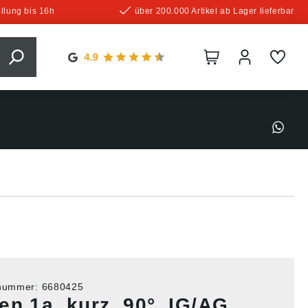
llung bis 16h
über 200.000 Artikel ab Lager lieferbar
tnummer:
6680425
n 1a, kurz, 90°, IG/AG,