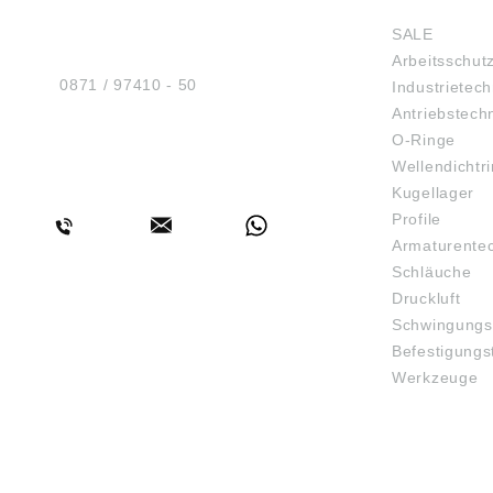
Sicherheit GmbH
SALE
Am Industriegleis 7
Arbeitsschut
D-84030 Ergolding
Tel.:
0871 / 97410 - 50
Industrietech
Antriebstech
O-Ringe
Wellendichtr
BERATUNG
Kugellager
Profile
Armaturente
Schläuche
Druckluft
Schwingungs
Befestigungs
Werkzeuge