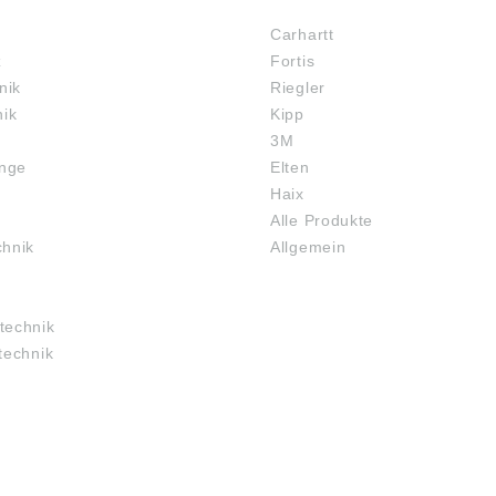
Carhartt
z
Fortis
nik
Riegler
nik
Kipp
3M
inge
Elten
Haix
Alle Produkte
chnik
Allgemein
technik
technik