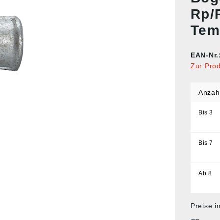
Rp/
Tem
EAN-Nr.
Zur Pro
Anzah
Bis
3
Bis
7
Ab
8
Preise i