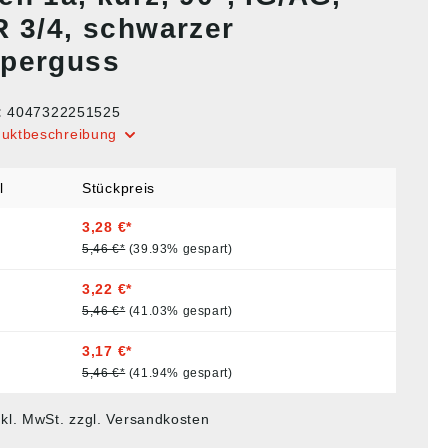
R 3/4, schwarzer
perguss
:
4047322251525
duktbeschreibung
l
Stückpreis
3,28 €*
5,46 €*
(39.93% gespart)
3,22 €*
5,46 €*
(41.03% gespart)
3,17 €*
5,46 €*
(41.94% gespart)
nkl. MwSt. zzgl. Versandkosten