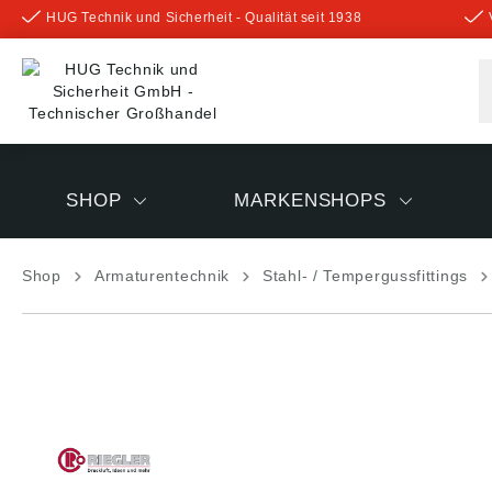
HUG Technik und Sicherheit - Qualität seit 1938
inhalt springen
SHOP
MARKENSHOPS
Shop
Armaturentechnik
Stahl- / Tempergussfittings