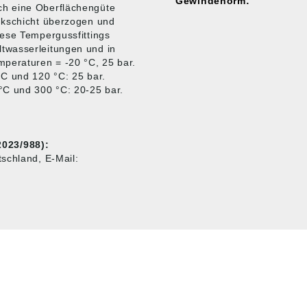
Gewindenorm:
ch eine Oberflächengüte
nkschicht überzogen und
iese Tempergussfittings
twasserleitungen und in
mperaturen = -20 °C, 25 bar.
°C und 120 °C: 25 bar.
°C und 300 °C: 20-25 bar.
023/988):
schland, E-Mail:
MARKENSHOPS