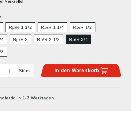
en Merkzettel
e
Rp/R 1 1/2
Rp/R 1 1/4
Rp/R 1/2
/4
Rp/R 2
Rp/R 2 1/2
Rp/R 3/4
/8
In den
Warenkorb
Stück
ndfertig in 1-3 Werktagen