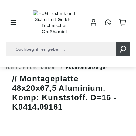
inhalt springen
Shop
Industrietechnik
Bedienelemente
Handräder und -kurbeln
Positionsanzeiger
Montageplatte
48x20x67,5 Aluminium,
Komp: Kunststoff, D=16 -
K0414.09161