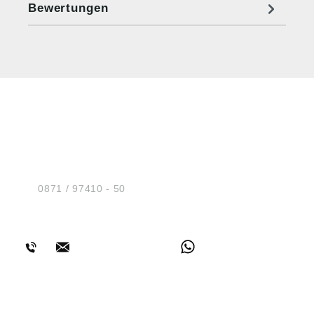
Bewertungen
HUG® Technik und
Sicherheit GmbH
Am Industriegleis 7
D-84030 Ergolding
Tel.:
0871 / 97410 - 50
BERATUNG