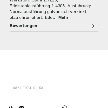
Werkstoff: Stahl 1.7225,
Edelstahlausführung 1.4305. Ausführung:
Normalausführung galvanisch verzinkt,
blau chromatiert. Ede…
Mehr
Bewertungen
HUG® Technik und
Sicherheit GmbH
Am Industriegleis 7
D-84030 Ergolding
Tel.:
0871 / 97410 - 50
BERATUNG