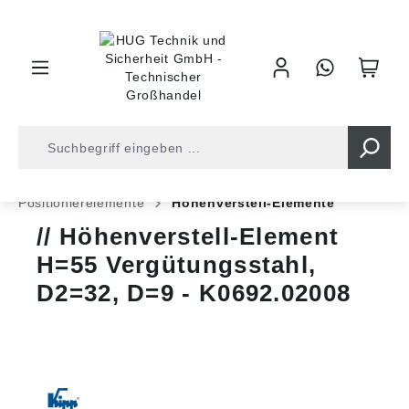
inhalt springen
Shop
Industrietechnik
Normteile
Positionierelemente
Höhenverstell-Elemente
Höhenverstell-Element
H=55 Vergütungsstahl,
D2=32, D=9 - K0692.02008