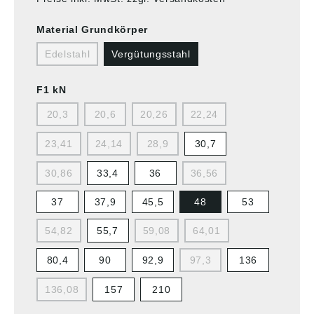
Material Grundkörper
Edelstahl
Vergütungsstahl
F1 kN
20,3
20,6
20,26
22,24
23,41
24,14
28,9
30,7
30,86
33,4
36
36,56
37
37,9
45,5
48
53
54,82
55,7
59,08
64,01
80,4
90
92,9
97,3
136
136,08
157
210