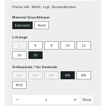
Preise inkl. MwSt. zzgl. Versandkosten
Material Grundkörper
Edelstahl
Stahl
L=Länge
5
6
8
10
12
16
20
G=Gewinde / für Gewinde
M3
M4
M5
M6
M8
M10
Anzahl
Stück