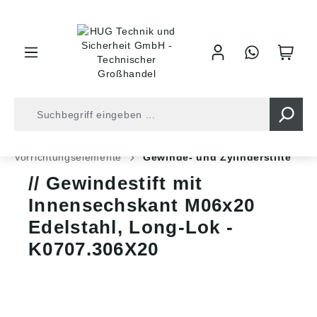
inhalt springen
Shop
Industrietechnik
Normteile
Vorrichtungselemente
Gewinde- und Zylinderstifte
Gewindestift mit
Innensechskant M06x20
Edelstahl, Long-Lok -
K0707.306X20