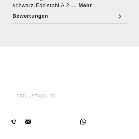
schwarz.Edelstahl A 2-…
Mehr
Bewertungen
HUG® Technik und
Sicherheit GmbH
Am Industriegleis 7
D-84030 Ergolding
Tel.:
0871 / 97410 - 50
BERATUNG