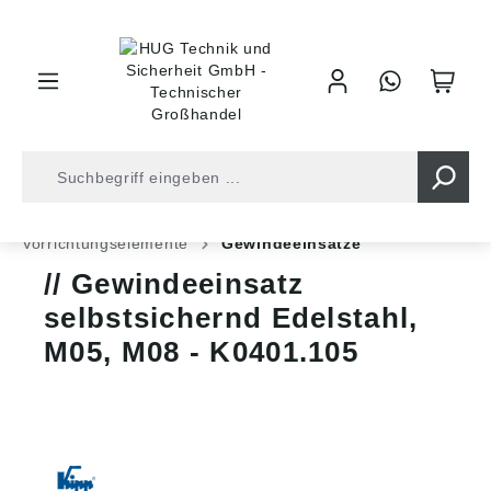
inhalt springen
Shop
Industrietechnik
Normteile
Vorrichtungselemente
Gewindeeinsätze
Gewindeeinsatz
selbstsichernd Edelstahl,
M05, M08 - K0401.105