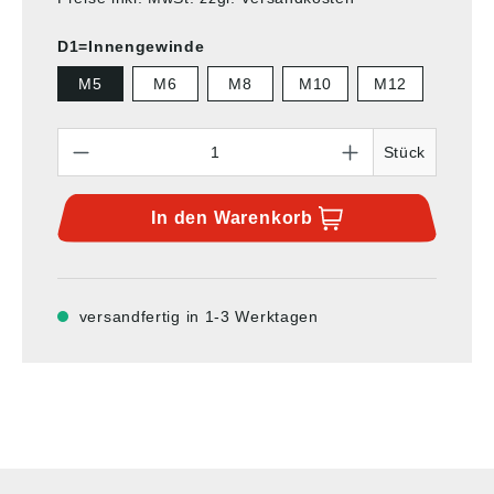
D1=Innengewinde
M5
M6
M8
M10
M12
Anzahl
Stück
In den
Warenkorb
versandfertig in 1-3 Werktagen