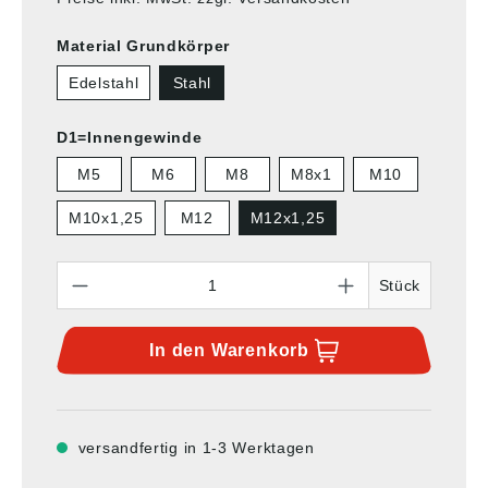
Material Grundkörper
Edelstahl
Stahl
D1=Innengewinde
M5
M6
M8
M8x1
M10
M10x1,25
M12
M12x1,25
Anzahl
Stück
In den
Warenkorb
versandfertig in 1-3 Werktagen