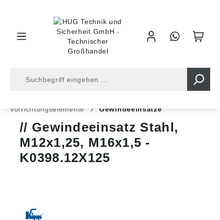
inhalt springen
Shop
Industrietechnik
Normteile
Vorrichtungselemente
Gewindeeinsätze
Gewindeeinsatz Stahl,
M12x1,25, M16x1,5 -
K0398.12X125