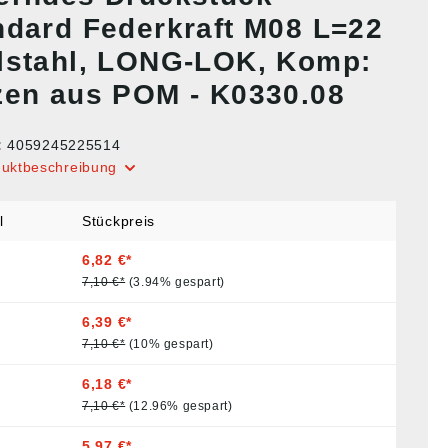
ndard Federkraft M08 L=22
lstahl, LONG-LOK, Komp:
zen aus POM - K0330.08
:
4059245225514
duktbeschreibung
l
Stückpreis
6,82 €*
7,10 €*
(3.94% gespart)
6,39 €*
7,10 €*
(10% gespart)
6,18 €*
7,10 €*
(12.96% gespart)
5,97 €*