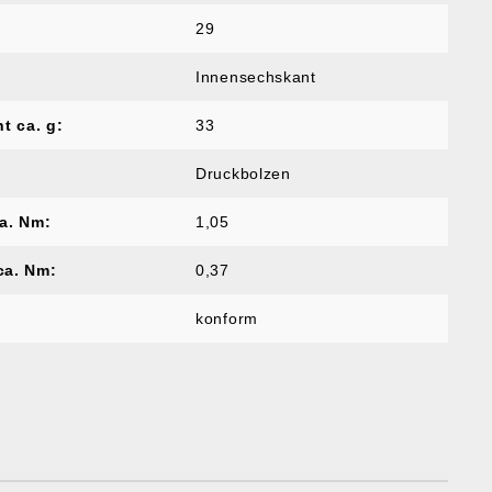
29
Innensechskant
t ca. g:
33
Druckbolzen
a. Nm:
1,05
a. Nm:
0,37
konform