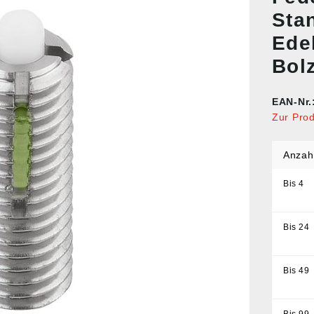
Sta
Ede
Bol
EAN-Nr.
Zur Pro
Anzah
Bis
4
Bis
24
Bis
49
Bis
99