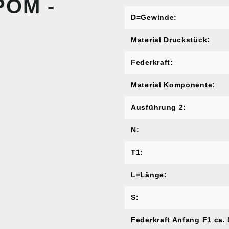
POM -
D=Gewinde:
Material Druckstück:
Federkraft:
Material Komponente:
Ausführung 2:
N:
T1:
L=Länge:
S:
Federkraft Anfang F1 ca. 