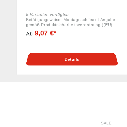
8 Varianten verfügbar
Betätigungsweise: Montageschlüssel Angaben
gemäß Produktsicherheitsverordnung ((EU)
2023/998): Heinrich Kipp Werk GmbH &
9,07 €*
Ab
Co.KG, Heubergstr. 2, 72172 Sulz am Neckar,
Deutschland, E-Mail: info@kipp.com
Details
HUG® Technik und
SHOP
Sicherheit GmbH
SALE
Am Industriegleis 7