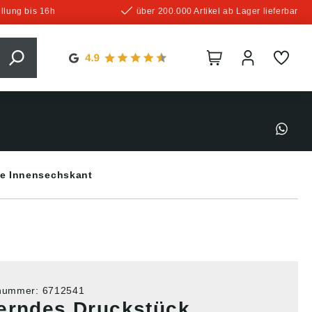
llung bis 16h
über 200.000 Artikel ab Lager lieferbar
e Innensechskant
tnummer:
6712541
erndes Druckstück