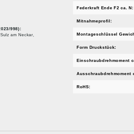
Federkraft Ende F2 ca. N:
Mitnahmeprofil:
023/998):
Montageschlüssel Gewich
 Sulz am Neckar,
Form Druckstück:
Einschraubdrehmoment c
Ausschraubdrehmoment c
RoHS: