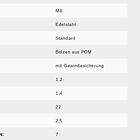
M8
Edelstahl
Standard
Bolzen aus POM
mit Gewindesicherung
1,2
1,4
22
2,5
N:
7