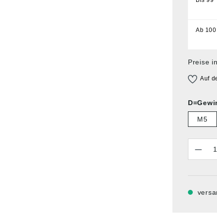
Ab
100
Preise i
Auf d
D=Gewi
M5
Anzahl
versa