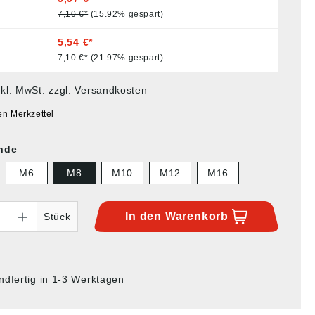
7,10 €*
(15.92% gespart)
5,54 €*
7,10 €*
(21.97% gespart)
nkl. MwSt. zzgl. Versandkosten
en Merkzettel
nde
M6
M8
M10
M12
M16
In den
Warenkorb
Stück
ndfertig in 1-3 Werktagen