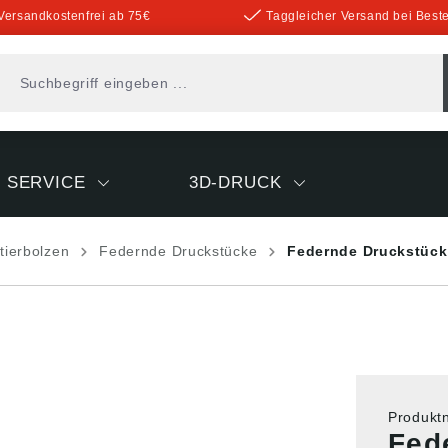
Versandkostenfrei ab 75€
Taggleicher Versand bei Beste
SERVICE
3D-DRUCK
tierbolzen
Federnde Druckstücke
Federnde Druckstück
Produk
Fed