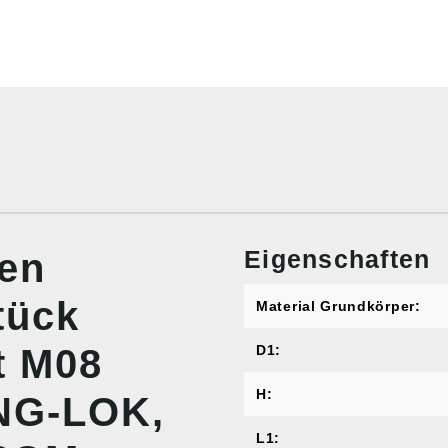
Eigenschaften
nen
tück
Material Grundkörper:
t M08
D1:
H:
ONG-LOK,
L1: