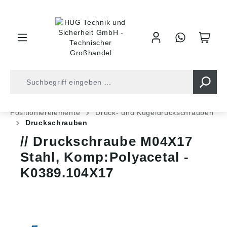
inhalt springen
Shop
Industrietechnik
Normteile
Positionierelemente
Druck- und Kugeldruckschrauben
Druckschrauben
Druckschraube M04X17
Stahl, Komp:Polyacetal -
K0389.104X17