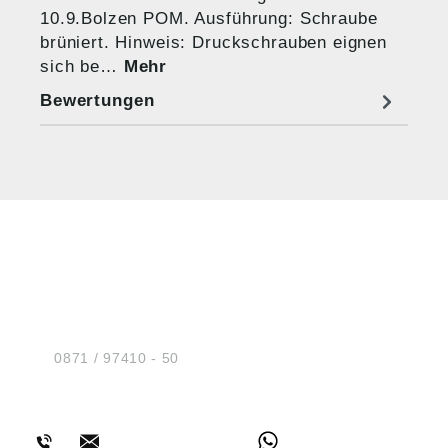
10.9.Bolzen POM. Ausführung: Schraube
brüniert. Hinweis: Druckschrauben eignen
sich be…
Mehr
Bewertungen
HUG® Technik und
Sicherheit GmbH
Am Industriegleis 7
D-84030 Ergolding
Tel.:
0871 / 97410 - 50
BERATUNG