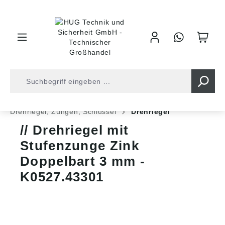
inhalt springen
Shop
Industrietechnik
Bedienelemente
Drehriegel, Zungen, Schlüssel
Drehriegel
Drehriegel mit
Stufenzunge Zink
Doppelbart 3 mm -
K0527.43301