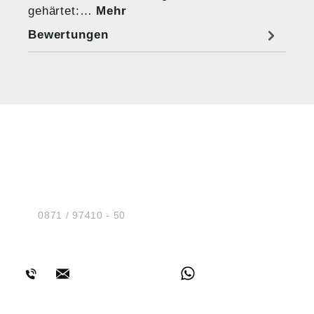
gehärtet:…
Mehr
Bewertungen
HUG® Technik und
Sicherheit GmbH
Am Industriegleis 7
D-84030 Ergolding
Tel.:
0871 / 97410 - 50
BERATUNG