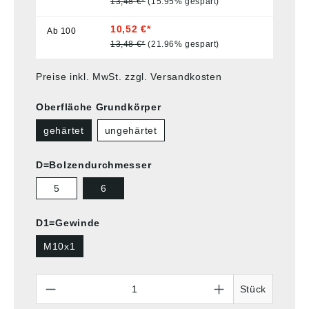
13,48 €*
(15.95% gespart)
10,52 €*
Ab
100
13,48 €*
(21.96% gespart)
Preise inkl. MwSt. zzgl. Versandkosten
Oberfläche Grundkörper
gehärtet
ungehärtet
D=Bolzendurchmesser
5
6
D1=Gewinde
M10x1
Anzahl
Stück