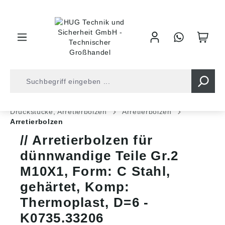
inhalt springen
Shop
Industrietechnik
Normteile
Druckstücke, Arretierbolzen
Arretierbolzen
Arretierbolzen
Arretierbolzen für
dünnwandige Teile Gr.2
M10X1, Form: C Stahl,
gehärtet, Komp:
Thermoplast, D=6 -
K0735.33206