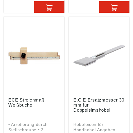
Co. KG, Herder Str.7,
Stärkstes Ankeilen
42853 Remscheid, DE,
verursacht kein
ece@ecemmerich.de
Spleißen des
Spankasten Angaben
gemäß
Produktsicherheitsveror
dnung ((EU) 2023/998):
E.C. Emmerich GmbH &
Co. KG, Herder Str.7,
42853 Remscheid, DE,
ece@ecemmerich.de
ECE Streichmaß
E.C.E Ersatzmesser 30
Weißbuche
mm für
Doppelsimshobel
• Arretierung durch
Hobeleisen für
Stellschraube • 2
Handhobel Angaben