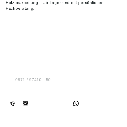
Holzbearbeitung
– ab Lager und mit persönlicher
Fachberatung.
HUG® Technik und
Sicherheit GmbH
Am Industriegleis 7
D-84030 Ergolding
Tel.:
0871 / 97410 - 50
BERATUNG