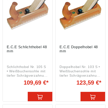
ece@ecemmerich.de
E.C.E Schlichthobel 48
E.C.E Doppelhobel 48
mm
mm
Schlichthobel Nr. 105 S
Doppelhobel Nr. 103 S •
• Weißbuchensohle mit
Weißbuchensohle mit
tiefer Schrägverzahnung
tiefer Schrägverzahnung
• Integriertes Keil-
• Integriertes Keil-
109,69 €*
123,59 €*
Widerlager, Spankasten
Widerlager, Spankasten
nicht durchbohrt •
nicht durchbohrt •
Stärkstes Ankeilen
Stärkstes Ankeilen
verursacht kein
verursacht kein
Spleißen des
Spleißen des
Spankasten Angaben
Spankasten Angaben