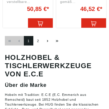
verstellbare
gemäß
Anreißstäbchen •
Produktsicherheitsveror
50,85 €*
46,52 €*
Weißbuchenholz •
dnung ((EU) 2023/998):
Kunststoff
E.C. Emmerich GmbH &
Maßeinteilung Angaben
Co. KG, Herder Str.7,
gemäß
42853 Remscheid, DE,
Produktsicherheitsveror
ece@ecemmerich.de
dnung ((EU) 2023/998):
E.C. Emmerich GmbH &
1
2
Co. KG, Herder Str.7,
42853 Remscheid, DE,
ece@ecemmerich.de
HOLZHOBEL &
TISCHLERWERKZEUGE
VON E.C.E
Über die Marke
Hobeln mit Tradition: E.C.E (E.C. Emmerich aus
Remscheid) baut seit 1852
Holzhobel und
Tischlerwerkzeuge
. Bei HUG finden Sie die klassischen