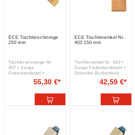
ECE Tischlerschmiege
ECE Tischlerwinkel Nr.
250 mm
403 150 mm
Tischlerschmiege Nr.
Tischlerwinkel Nr. 403 •
407 • Zunge
Zunge Federbandstahl •
Federbandstahl •
Schenkel Buchenholz •
Schenkel Buchenholz •
Griff beidseitig mit
55,30 €*
42,59 €*
Griff mit beidseitiger
Hohlkehle • Mit
Hohlkehle Angaben
Messingbeschlägen •
gemäß
Doppelt eingenietete
Produktsicherheitsveror
Messingschiene
dnung ((EU) 2023/998):
Angaben gemäß
E.C. Emmerich GmbH &
Produktsicherheitsveror
Co. KG, Herder Str.7,
dnung ((EU) 2023/998):
42853 Remscheid, DE,
E.C. Emmerich GmbH &
ece@ecemmerich.de
Co. KG, Herder Str.7,
42853 Remscheid, DE,