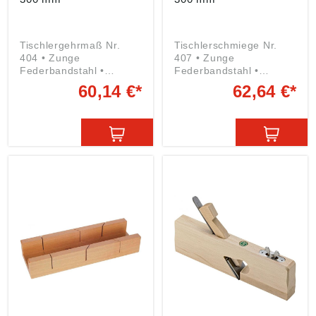
Tischlergehrmaß Nr.
Tischlerschmiege Nr.
404 • Zunge
407 • Zunge
Federbandstahl •
Federbandstahl •
Schenkel Buchenholz •
Schenkel Buchenholz •
60,14 €*
62,64 €*
Griff beidseitig mit
Griff mit beidseitiger
Hohlkehle • Mit
Hohlkehle Angaben
Messingbeschlag • Zum
gemäß
Anreißen und Messen
Produktsicherheitsveror
von festen Winkeln von
dnung ((EU) 2023/998):
45º und 135º Angaben
E.C. Emmerich GmbH &
gemäß
Co. KG, Herder Str.7,
Produktsicherheitsveror
42853 Remscheid, DE,
dnung ((EU) 2023/998):
ece@ecemmerich.de
E.C. Emmerich GmbH &
Co. KG, Herder Str.7,
42853 Remscheid, DE,
ece@ecemmerich.de