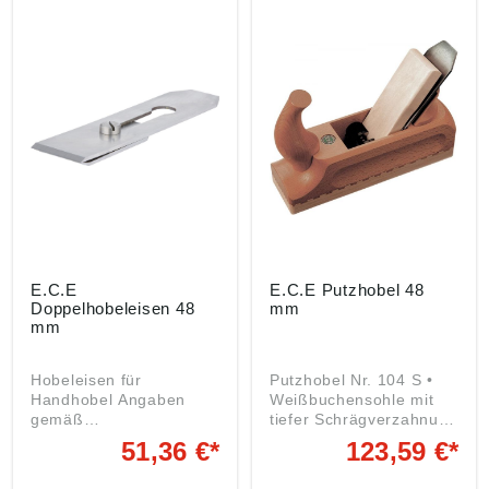
gemäß
gemäß
Produktsicherheitsveror
Produktsicherheitsveror
dnung ((EU) 2023/998):
dnung ((EU) 2023/998):
E.C. Emmerich GmbH &
E.C. Emmerich GmbH &
Co. KG, Herder Str.7,
Co. KG, Herder Str.7,
42853 Remscheid, DE,
42853 Remscheid, DE,
ece@ecemmerich.de
ece@ecemmerich.de
E.C.E
E.C.E Putzhobel 48
Doppelhobeleisen 48
mm
mm
Hobeleisen für
Putzhobel Nr. 104 S •
Handhobel Angaben
Weißbuchensohle mit
gemäß
tiefer Schrägverzahnung
Produktsicherheitsveror
• Integriertes Keil-
51,36 €*
123,59 €*
dnung ((EU) 2023/998):
Widerlager, Spankasten
E.C. Emmerich GmbH &
nicht durchbohrt •