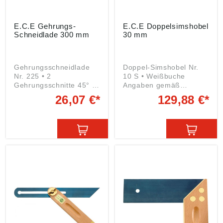
E.C.E Gehrungs-
E.C.E Doppelsimshobel
Schneidlade 300 mm
30 mm
Gehrungsschneidlade
Doppel-Simshobel Nr.
Nr. 225 • 2
10 S • Weißbuche
Gehrungsschnitte 45° •
Angaben gemäß
1 Winkelschnitt 90° •
Produktsicherheitsveror
26,07 €*
129,88 €*
Buchenholz • Verleimt
dnung ((EU) 2023/998):
Angaben gemäß
E.C. Emmerich GmbH &
Produktsicherheitsveror
Co. KG, Herder Str.7,
dnung ((EU) 2023/998):
42853 Remscheid, DE,
E.C. Emmerich GmbH &
ece@ecemmerich.de
Co. KG, Herder Str.7,
42853 Remscheid, DE,
ece@ecemmerich.de