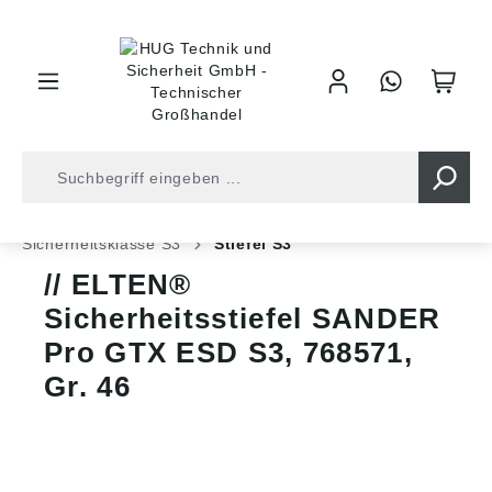
inhalt springen
Shop
Arbeitsschutz
Sicherheitsschuhe
Sicherheitsklasse S3
Stiefel S3
ELTEN®
Sicherheitsstiefel SANDER
Pro GTX ESD S3, 768571,
Gr. 46