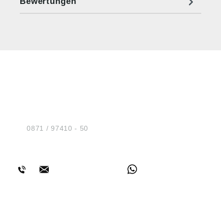
Bewertungen
HUG® Technik und
Sicherheit GmbH
Am Industriegleis 7
D-84030 Ergolding
Tel.:
0871 / 97410 - 50
BERATUNG