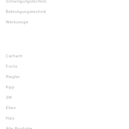
Schwingungstechnik
Befestigungstechnik
Werkzeuge
MARKENSHOPS
Carhartt
Fortis
Riegler
Kipp
3M
Elten
Haix
Alle Produkte