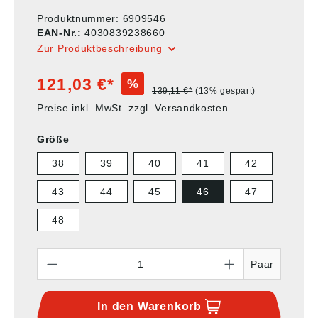
Produktnummer:
6909546
EAN-Nr.:
4030839238660
Zur Produktbeschreibung
121,03 €*
%
139,11 €*
(13% gespart)
Preise inkl. MwSt. zzgl. Versandkosten
Größe
38
39
40
41
42
43
44
45
46
47
48
Anzahl
Paar
In den
Warenkorb