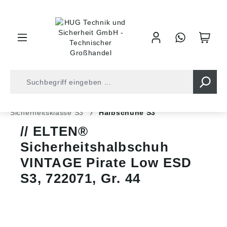
inhalt springen
Shop
Arbeitsschutz
Sicherheitsschuhe
Sicherheitsklasse S3
Halbschuhe S3
ELTEN®
Sicherheitshalbschuh
VINTAGE Pirate Low ESD
S3, 722071, Gr. 44