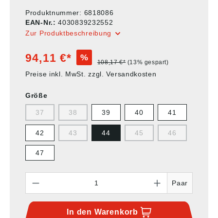
Produktnummer:
6818086
EAN-Nr.:
4030839232552
Zur Produktbeschreibung
94,11 €*
%
108,17 €*
(13% gespart)
Preise inkl. MwSt. zzgl. Versandkosten
Größe
37
38
39
40
41
42
43
44
45
46
47
Anzahl
Paar
In den
Warenkorb