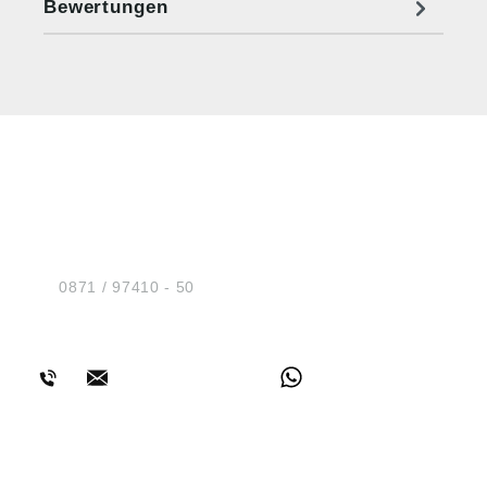
Bewertungen
HUG® Technik und
Sicherheit GmbH
Am Industriegleis 7
D-84030 Ergolding
Tel.:
0871 / 97410 - 50
BERATUNG