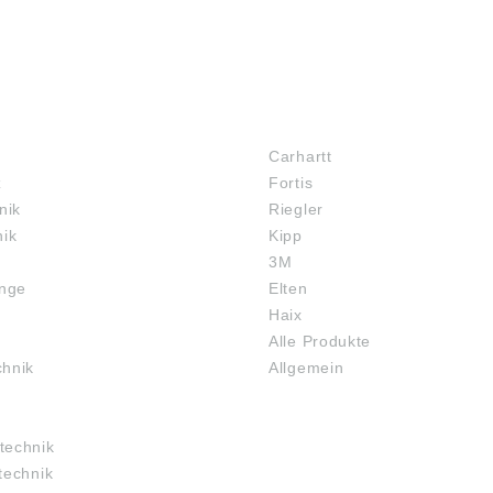
MARKENSHOPS
Carhartt
z
Fortis
nik
Riegler
nik
Kipp
3M
inge
Elten
Haix
Alle Produkte
chnik
Allgemein
technik
technik