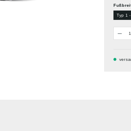
Fußbrei
Typ 1 -
Anzahl
versa