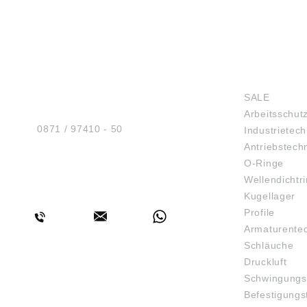
HUG® Technik und
SHOP
Sicherheit GmbH
SALE
Am Industriegleis 7
Arbeitsschut
D-84030 Ergolding
Tel.:
0871 / 97410 - 50
Industrietech
Antriebstech
O-Ringe
Wellendichtr
BERATUNG
Kugellager
Profile
Armaturente
Schläuche
Druckluft
Schwingungs
Befestigungs