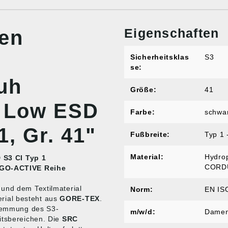
Eigenschaften
nen
Sicherheitsklas
S3
se:
uh
Größe:
41
 Low ESD
Farbe:
schwa
1, Gr. 41"
Fußbreite:
Typ 1 -
Material:
Hydrop
S3 CI Typ 1
CORD
GO-ACTIVE Reihe
 und dem Textilmaterial
Norm:
EN IS
rial besteht aus
GORE-TEX
.
themmung des S3-
m/w/d:
Dame
itsbereichen. Die
SRC