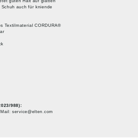
et guten Halt auf glatten
 Schuh auch für kniende
tes Textilmaterial CORDURA®
ar
ck
023/988):
Mail: service@elten.com