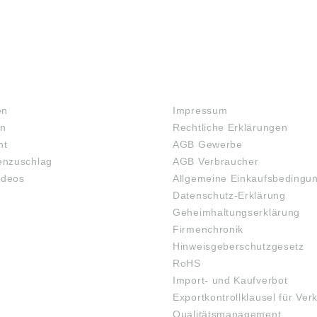
RECHTLICHES
en
Impressum
en
Rechtliche Erklärungen
ht
AGB Gewerbe
nzuschlag
AGB Verbraucher
ideos
Allgemeine Einkaufsbedingu
Datenschutz-Erklärung
Geheimhaltungserklärung
Firmenchronik
Hinweisgeberschutzgesetz
RoHS
Import- und Kaufverbot
Exportkontrollklausel für Ver
Qualitätsmanagement