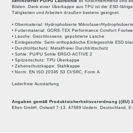
zertifizierter PU/PU Laufsohle
ist rutschhemmend und biet
Böden. Dank einer Überkappe aus TPU ist der ESD-fähige
Tätigkeiten und Arbeiten draußen bestens geeignet.
• Obermaterial: Hydrophobierte Mikrofaser/Hydrophobier
• Futtermaterial: GORE-TEX Performance Comfort Footwe
• Lasche: Geschlossene, gepolsterte Lasche
• Einlegesohle: Semi-orthopädische Einlegesohle ESD bla
• Durchtrittschutz: Metallfreier Durchtrittschutz
• Sohle: PU/PU Sohle ERGO-ACTIVE 2
• Spitzenschutz: TPU Überkappe
• Zehenschutzkappe: Stahlkappe
• Norm: EN ISO 20345 S3 CI/SRC, Form A
Lederfreie Ausstattung
Angaben gemäß Produktsicherheitsverordnung ((EU) 2
Elten GmbH, Ostwall 7-13, 47589 Uedem, Deutschland, E-