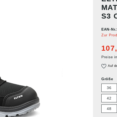
MAT
S3 C
EAN-Nr.
Zur Pro
107
Preise i
Auf d
Größe
36
42
48