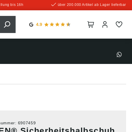
llung bis 16h
über 200.000 Artikel ab Lager lieferbar
tnummer:
6907459
EN® Sicherheitshalbschuh