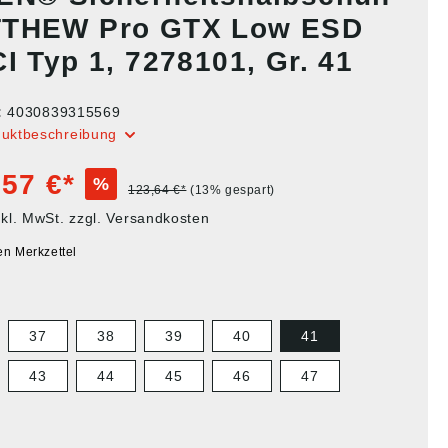
THEW Pro GTX Low ESD
I Typ 1, 7278101, Gr. 41
:
4030839315569
duktbeschreibung
,57 €*
%
123,64 €*
(13% gespart)
nkl. MwSt. zzgl. Versandkosten
en Merkzettel
37
38
39
40
41
43
44
45
46
47