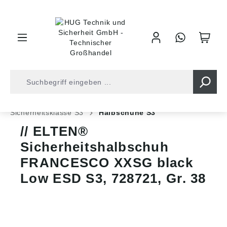
inhalt springen
Shop
Arbeitsschutz
Sicherheitsschuhe
Sicherheitsklasse S3
Halbschuhe S3
ELTEN®
Sicherheitshalbschuh
FRANCESCO XXSG black
Low ESD S3, 728721, Gr. 38