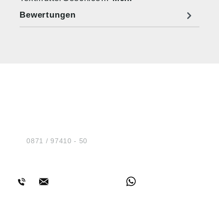
Bewertungen
HUG® Technik und
Sicherheit GmbH
Am Industriegleis 7
D-84030 Ergolding
Tel.:
0871 / 97410 - 50
BERATUNG