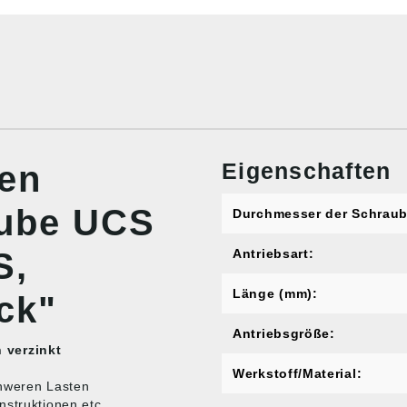
Eigenschaften
nen
aube UCS
Durchmesser der Schraub
S,
Antriebsart:
Länge (mm):
ck"
Antriebsgröße:
 verzinkt
Werkstoff/Material:
chweren Lasten
nstruktionen etc.