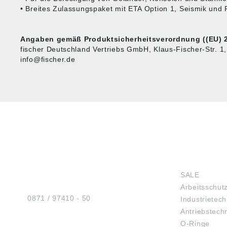
• Breites Zulassungspaket mit ETA Option 1, Seismik und
Angaben gemäß Produktsicherheitsverordnung ((EU) 2
fischer Deutschland Vertriebs GmbH, Klaus-Fischer-Str. 1
info@fischer.de
HUG® Technik und
SHOP
Sicherheit GmbH
SALE
Am Industriegleis 7
Arbeitsschut
D-84030 Ergolding
Tel.:
0871 / 97410 - 50
Industrietech
Antriebstech
O-Ringe