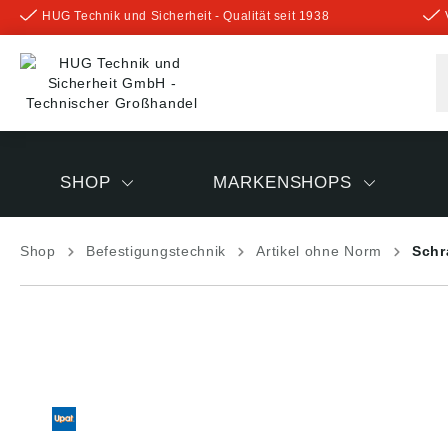
HUG Technik und Sicherheit - Qualität seit 1938
inhalt springen
SHOP
MARKENSHOPS
Shop
Befestigungstechnik
Artikel ohne Norm
Schr