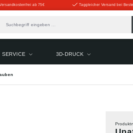
Versandkostenfrei ab 75€
Taggleicher Versand bei Beste
SERVICE
3D-DRUCK
auben
Produk
Upa