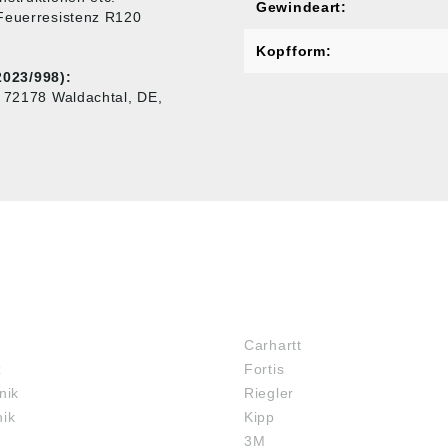
Gewindeart:
 Feuerresistenz R120
Kopfform:
023/998):
, 72178 Waldachtal, DE,
MARKENSHOPS
Carhartt
z
Fortis
nik
Riegler
nik
Kipp
3M