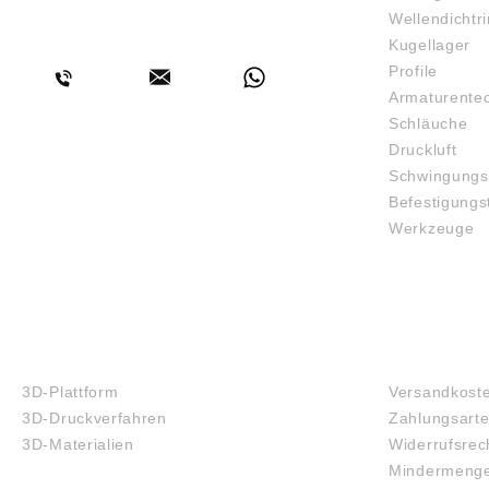
Wellendichtr
BERATUNG
Kugellager
Profile
Armaturente
Schläuche
Druckluft
Schwingungs
Befestigungs
Werkzeuge
3D-DRUCK
FAQ
3D-Plattform
Versandkost
3D-Druckverfahren
Zahlungsart
3D-Materialien
Widerrufsrec
Mindermenge