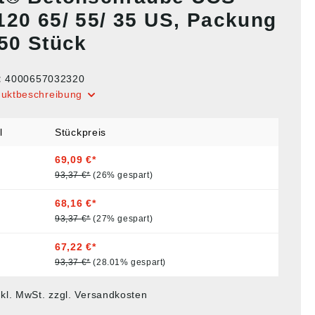
120 65/ 55/ 35 US, Packung
 50 Stück
:
4000657032320
duktbeschreibung
l
Stückpreis
69,09 €*
93,37 €*
(26% gespart)
68,16 €*
93,37 €*
(27% gespart)
67,22 €*
93,37 €*
(28.01% gespart)
nkl. MwSt. zzgl. Versandkosten