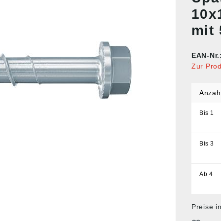
10x
mit
EAN-Nr.
Zur Pro
Anzah
Bis
1
Bis
3
Ab
4
Preise i