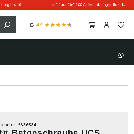
llung bis 16h
über 200.000 Artikel ab Lager lieferbar
tnummer:
6886534
t® Betonschraube UCS