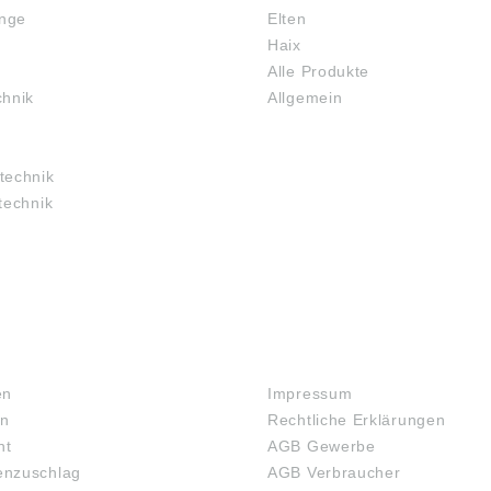
inge
Elten
Haix
Alle Produkte
chnik
Allgemein
technik
technik
RECHTLICHES
en
Impressum
en
Rechtliche Erklärungen
ht
AGB Gewerbe
nzuschlag
AGB Verbraucher