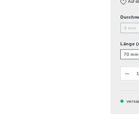
Auf d
Durchme
8 mm
Länge 
70 mm
Anzahl
versa