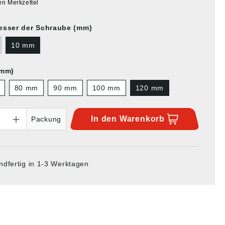
en Merkzettel
sser der Schraube (mm)
10 mm
(mm)
80 mm
90 mm
100 mm
120 mm
In den
Warenkorb
Packung
ndfertig in 1-3 Werktagen