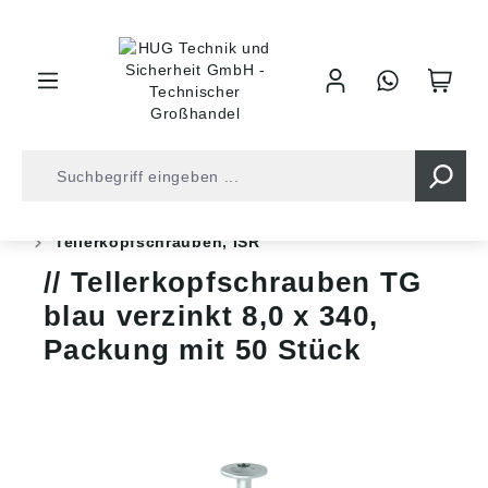
inhalt springen
Shop
Befestigungstechnik
Spanplattenschrauben
Tellerkopfschrauben, ISR
Tellerkopfschrauben TG
blau verzinkt 8,0 x 340,
Packung mit 50 Stück