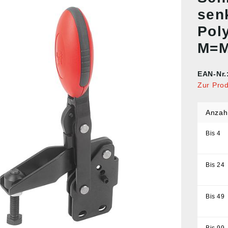
sen
Pol
M=M
EAN-Nr.
Zur Pro
Anzah
Bis
4
Bis
24
Bis
49
Bis
99