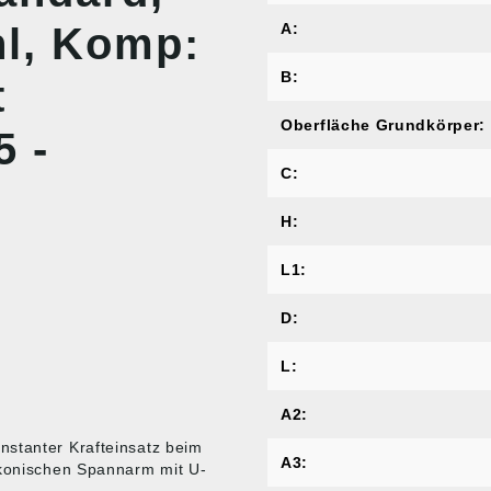
hl, Komp:
A:
B:
t
Oberfläche Grundkörper:
 -
C:
H:
L1:
D:
L:
A2:
nstanter Krafteinsatz beim
A3:
 konischen Spannarm mit U-