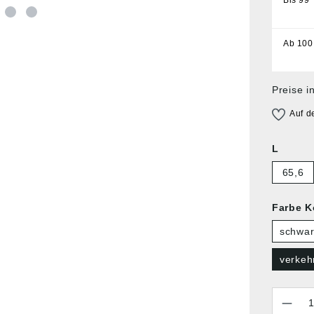
Ab
100
Preise i
Auf d
L
65,6
Farbe 
schwar
verkeh
Anzahl