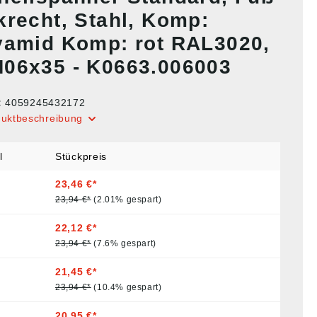
krecht, Stahl, Komp:
yamid Komp: rot RAL3020,
06x35 - K0663.006003
:
4059245432172
duktbeschreibung
l
Stückpreis
23,46 €*
23,94 €*
(2.01% gespart)
22,12 €*
23,94 €*
(7.6% gespart)
21,45 €*
23,94 €*
(10.4% gespart)
20,95 €*