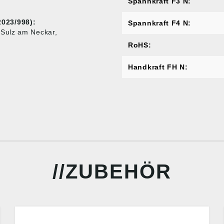
Spannkraft F3 N:
023/998):
Spannkraft F4 N:
 Sulz am Neckar,
RoHS:
Handkraft FH N:
ZUBEHÖR