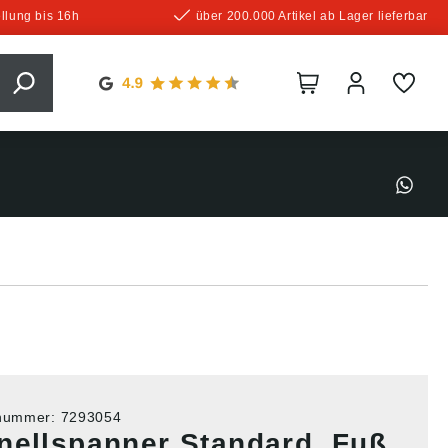
llung bis 16h
über 200.000 Artikel ab Lager lieferbar
tnummer:
7293054
nellspanner Standard, Fuß