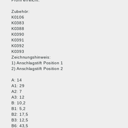
Profil erreicht.
Zubehör:
K0106
K0383
K0388
K0390
K0391
K0392
K0393
Zeichnungshinweis:
1) Anschlagstift Position 1
2) Anschlagstift Position 2
A: 14
A1: 29
A2: 7
A3: 12
B: 10,2
B1: 5,2
B2: 17,5
B3: 12,5
B6: 43,5