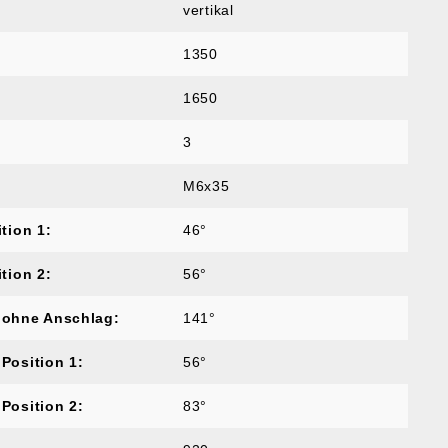
vertikal
1350
1650
3
M6x35
tion 1:
46°
tion 2:
56°
 ohne Anschlag:
141°
Position 1:
56°
Position 2:
83°