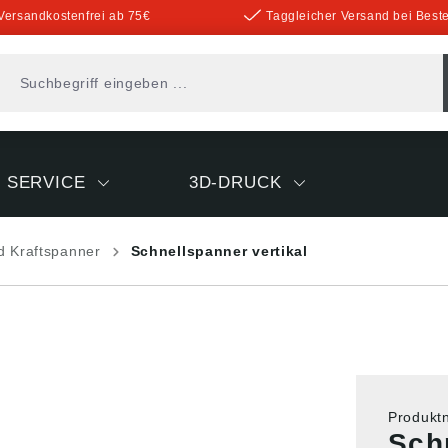
Versandkostenfrei ab 75€
Taggleicher Versand bei Beste
SERVICE
3D-DRUCK
d Kraftspanner
Schnellspanner vertikal
Produk
Sch