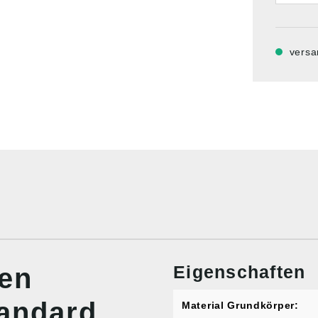
versa
Eigenschaften
nen
andard,
Material Grundkörper: