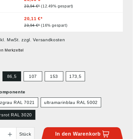
23,94 €*
(12.49% gespart)
20,11 €*
23,94 €*
(16% gespart)
nkl. MwSt. zzgl. Versandkosten
en Merkzettel
86,5
107
153
173,5
Komponente
zgrau RAL 7021
ultramarinblau RAL 5002
rsrot RAL 3020
In den
Warenkorb
Stück