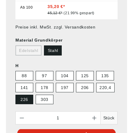
35,20 €*
Ab
100
45,12 €*
(21.99% gespart)
Preise inkl. MwSt. zzgl. Versandkosten
Material Grundkörper
Edelstahl
Stahl
H
88
97
104
125
135
141
178
197
206
220,4
226
303
Anzahl
Stück