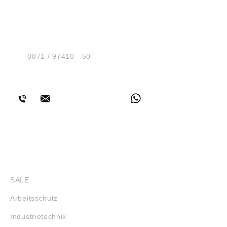
HUG® Technik und
Sicherheit GmbH
Am Industriegleis 7
D-84030 Ergolding
Tel.:
0871 / 97410 - 50
BERATUNG
SHOP
SALE
Arbeitsschutz
Industrietechnik