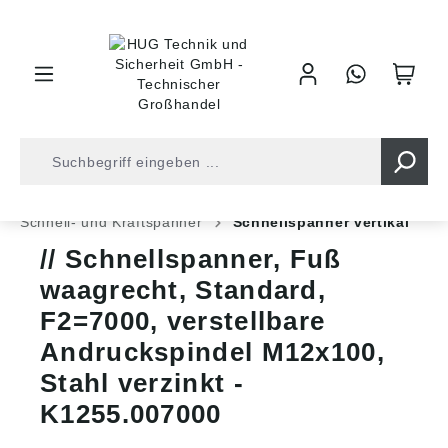
inhalt springen
Shop
Industrietechnik
Spannelemente
Schnell- und Kraftspanner
Schnellspanner vertikal
Schnellspanner, Fuß
waagrecht, Standard,
F2=7000, verstellbare
Andruckspindel M12x100,
Stahl verzinkt -
K1255.007000