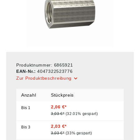
Produktnummer:
6865921
EAN-Nr.:
4047322523776
Zur Produktbeschreibung
Anzahl
Stückpreis
2,06 €*
Bis
1
3,03 €*
(32.01% gespart)
2,03 €*
Bis
3
3,03 €*
(33% gespart)