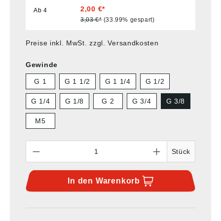
2,00 €*
Ab
4
3,03 €*
(33.99% gespart)
Preise inkl. MwSt. zzgl. Versandkosten
Gewinde
G 1
G 1 1/2
G 1 1/4
G 1/2
G 1/4
G 1/8
G 2
G 3/4
G 3/8
M5
Anzahl
Stück
In den
Warenkorb