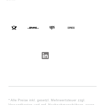
VERSANDARTEN
SOCIAL-MEDIA
* Alle Preise inkl. gesetzl. Mehrwertsteuer zzgl.
Versandkosten
und ggf. Nachnahmegebühren, wenn