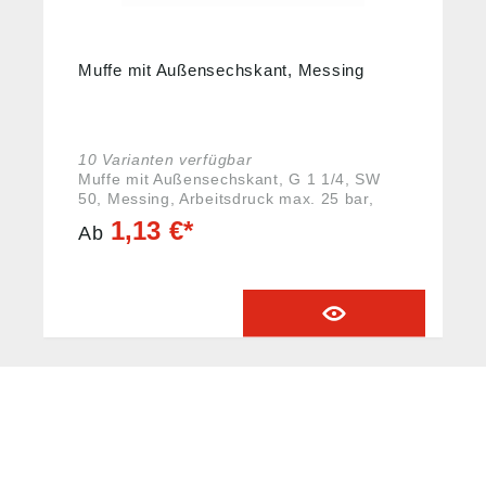
Muffe mit Außensechskant, Messing
10 Varianten verfügbar
Muffe mit Außensechskant, G 1 1/4, SW
50, Messing, Arbeitsdruck max. 25 bar,
Betriebstemp. max. 150 °C, L1 = 45 mm.
1,13 €*
Ab
Angaben gemäß
Produktsicherheitsverordnung ((EU)
2023/988): Riegler & Co. KG, Schützenstr.
27, 72574 Bad Urach, Deutschland, E-Mail:
info@riegler.de
HUG® Technik und
Sicherheit GmbH