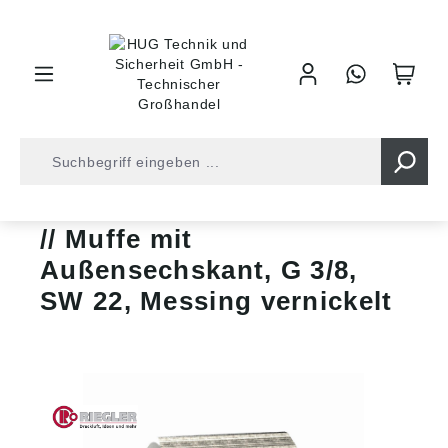
inhalt springen
Shop
Druckluft
Gewindefittinge
Muffen
Muffe mit
Außensechskant, G 3/8,
SW 22, Messing vernickelt