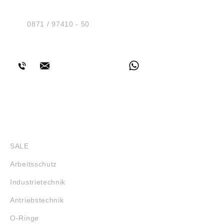
Am Industriegleis 7
D-84030 Ergolding
Tel.:
0871 / 97410 - 50
BERATUNG
SHOP
SALE
Arbeitsschutz
Industrietechnik
Antriebstechnik
O-Ringe