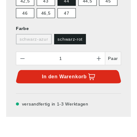
42,5
43
44
44,5
45
46
46,5
47
Farbe
schwarz-azur
schwarz-rot
Anzahl
Paar
In den
Warenkorb
versandfertig in 1-3 Werktagen