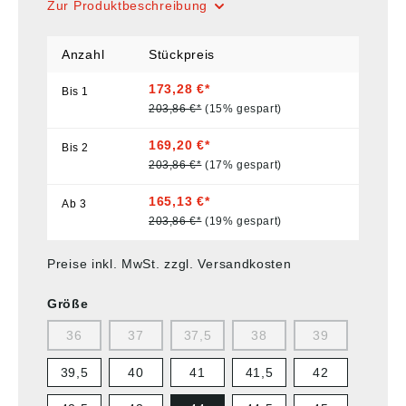
Zur Produktbeschreibung
Anzahl
Stückpreis
173,28 €*
Bis
1
203,86 €*
(15% gespart)
169,20 €*
Bis
2
203,86 €*
(17% gespart)
165,13 €*
Ab
3
203,86 €*
(19% gespart)
Preise inkl. MwSt. zzgl. Versandkosten
Größe
36
37
37,5
38
39
39,5
40
41
41,5
42