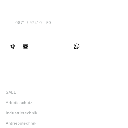
Sicherheit GmbH
Am Industriegleis 7
D-84030 Ergolding
Tel.:
0871 / 97410 - 50
BERATUNG
SHOP
SALE
Arbeitsschutz
Industrietechnik
Antriebstechnik