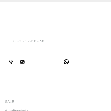
HUG® Technik und
Sicherheit GmbH
Am Industriegleis 7
D-84030 Ergolding
Tel.:
0871 / 97410 - 50
BERATUNG
SHOP
SALE
Arbeitsschutz