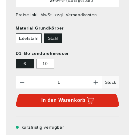
28,04 €*
(3.5% gespart)
Preise inkl. MwSt. zzgl. Versandkosten
Material Grundkörper
Edelstahl
Stahl
D1=Bolzendurchmesser
6
10
Anzahl
Stück
In den
Warenkorb
kurzfristig verfügbar