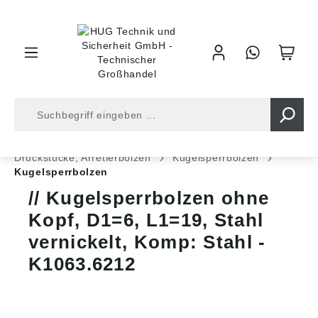
inhalt springen
Shop
Industrietechnik
Normteile
Druckstücke, Arretierbolzen
Kugelsperrbolzen
Kugelsperrbolzen
Kugelsperrbolzen ohne
Kopf, D1=6, L1=19, Stahl
vernickelt, Komp: Stahl -
K1063.6212