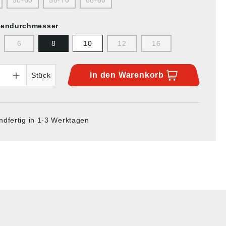
50-60
58-70
68-80
zendurchmesser
6
8
10
12
16
In den
Warenkorb
Stück
ndfertig in 1-3 Werktagen