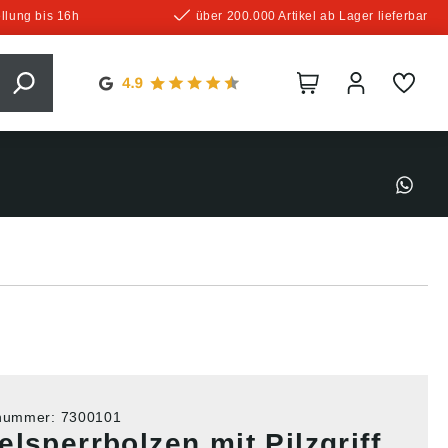
llung bis 16h
über 200.000 Artikel ab Lager lieferbar
tnummer:
7300101
lsperrbolzen mit Pilzgriff