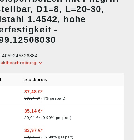
tellbar, D1=8, L=20-30,
lstahl 1.4542, hohe
rfestigkeit -
99.12508030
:
4059245326884
duktbeschreibung
l
Stückpreis
37,48 €*
39,04 €*
(4% gespart)
35,14 €*
39,04 €*
(9.99% gespart)
33,97 €*
39,04 €*
(12.99% gespart)