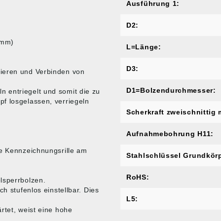
Ausführung 1:
D2:
 mm)
L=Länge:
D3:
xieren und Verbinden von
D1=Bolzendurchmesser:
 entriegelt und somit die zu
f losgelassen, verriegeln
Scherkraft zweischnittig 
Aufnahmebohrung H11:
ne Kennzeichnungsrille am
Stahlschlüssel Grundkörp
RoHS:
lsperrbolzen.
ch stufenlos einstellbar. Dies
L5:
rtet, weist eine hohe