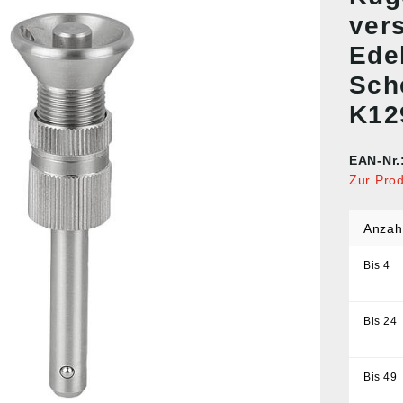
vers
Ede
Sche
K12
EAN-Nr.
Zur Pro
Anzah
Bis
4
Bis
24
Bis
49