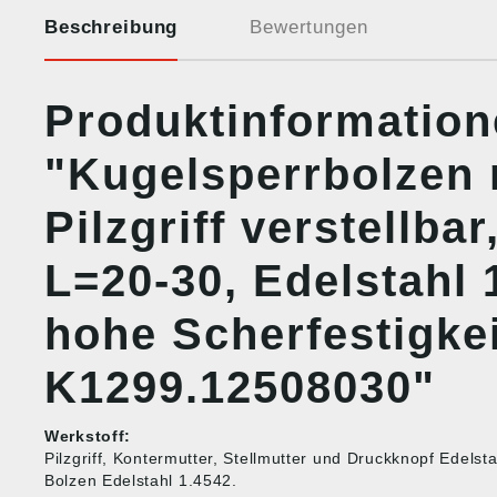
Beschreibung
Bewertungen
Produktinformatio
"Kugelsperrbolzen 
Pilzgriff verstellbar
L=20-30, Edelstahl 
hohe Scherfestigkei
K1299.12508030"
Werkstoff:
Pilzgriff, Kontermutter, Stellmutter und Druckknopf Edelst
Bolzen Edelstahl 1.4542.