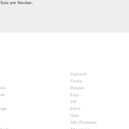
 Sulz am Neckar,
MARKENSHOPS
Carhartt
z
Fortis
nik
Riegler
nik
Kipp
3M
inge
Elten
Haix
Alle Produkte