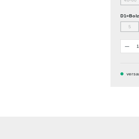
48-60
D1=Bol
5
Anzahl
versa