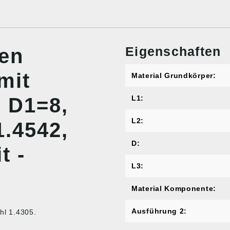
Eigenschaften
nen
mit
Material Grundkörper:
, D1=8,
L1:
L2:
1.4542,
D:
t -
L3:
Material Komponente:
Ausführung 2:
ahl 1.4305.