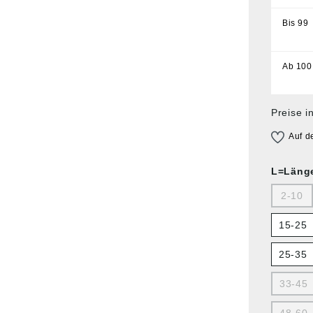
Bis
99
Ab
100
Preise i
Auf d
L=Läng
2-10
15-25
25-35
33-45