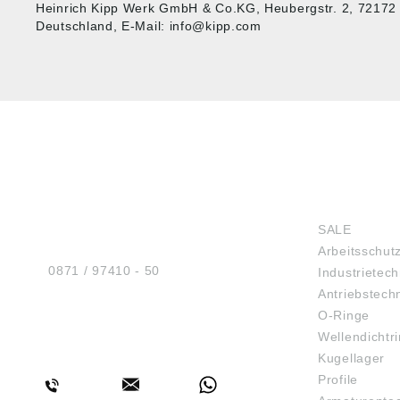
Heinrich Kipp Werk GmbH & Co.KG, Heubergstr. 2, 72172
Deutschland, E-Mail: info@kipp.com
HUG® Technik und
SHOP
Sicherheit GmbH
SALE
Am Industriegleis 7
Arbeitsschut
D-84030 Ergolding
Tel.:
0871 / 97410 - 50
Industrietech
Antriebstech
O-Ringe
Wellendichtr
BERATUNG
Kugellager
Profile