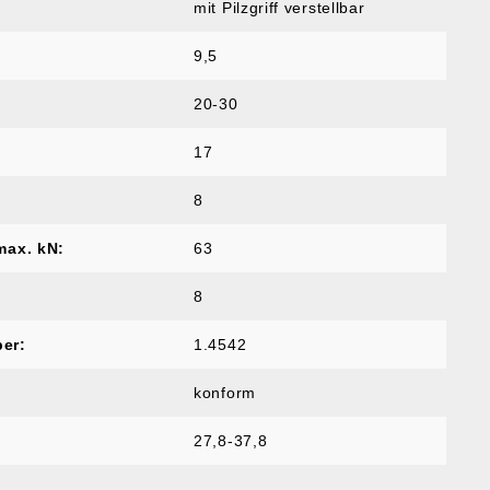
mit Pilzgriff verstellbar
9,5
20-30
17
8
max. kN:
63
8
er:
1.4542
konform
27,8-37,8