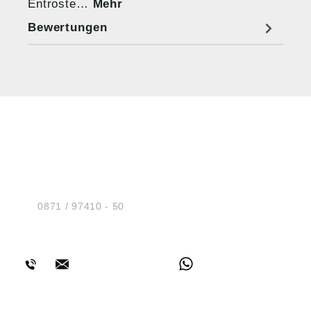
Entroste…
Mehr
Bewertungen
HUG® Technik und
Sicherheit GmbH
Am Industriegleis 7
D-84030 Ergolding
Tel.:
0871 / 97410 - 50
BERATUNG