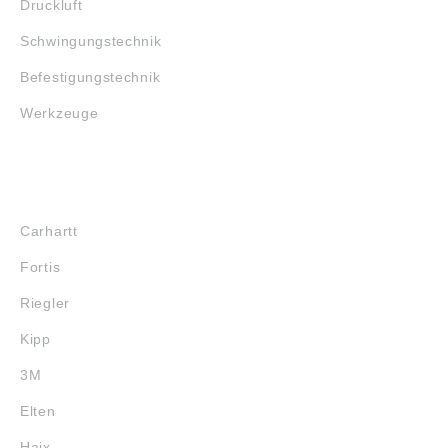
Druckluft
Schwingungstechnik
Befestigungstechnik
Werkzeuge
MARKENSHOPS
Carhartt
Fortis
Riegler
Kipp
3M
Elten
Haix