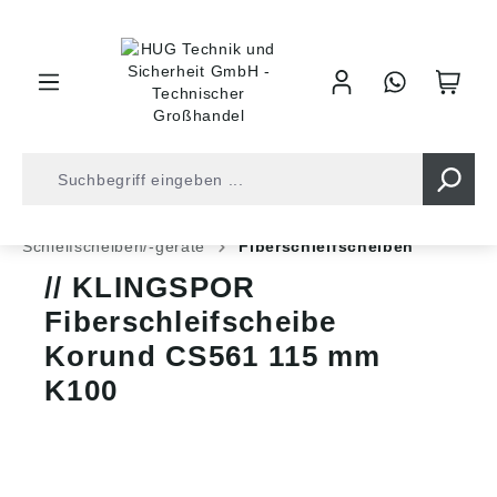
inhalt springen
Shop
Werkzeuge
Oberflächenbearbeitung
Schleifscheiben/-geräte
Fiberschleifscheiben
KLINGSPOR
Fiberschleifscheibe
Korund CS561 115 mm
K100