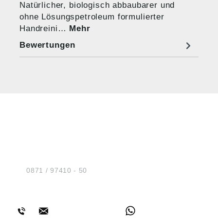
Natürlicher, biologisch abbaubarer und
ohne Lösungspetroleum formulierter
Handreini…
Mehr
Bewertungen
HUG® Technik und
Sicherheit GmbH
Am Industriegleis 7
D-84030 Ergolding
Tel.:
0871 / 97410 - 50
BERATUNG