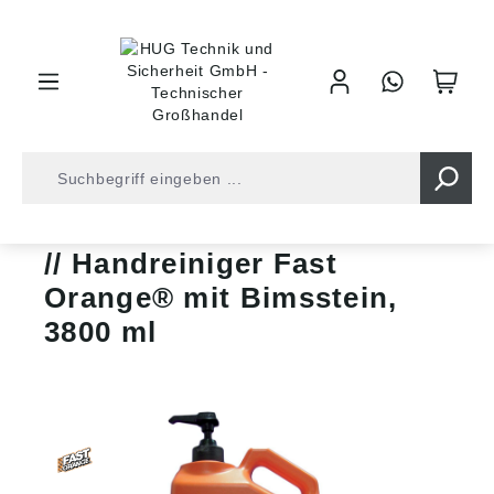
inhalt springen
Shop
Arbeitsschutz
Hautschutz
Reinigung
Handreiniger Fast
Orange® mit Bimsstein,
3800 ml