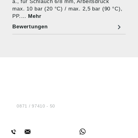
a., für Schlauch 6/8 mm, Arbeitsdruck
max. 10 bar (20 °C) / max. 2,5 bar (90 °C),
PP.…
Mehr
Bewertungen
HUG® Technik und
Sicherheit GmbH
Am Industriegleis 7
D-84030 Ergolding
Tel.:
0871 / 97410 - 50
BERATUNG