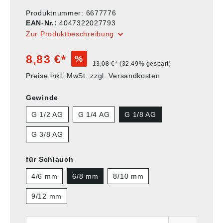
Produktnummer:
6677776
EAN-Nr.:
4047322027793
Zur Produktbeschreibung
8,83 €*
%
13,08 €*
(32.49% gespart)
Preise inkl. MwSt. zzgl. Versandkosten
Gewinde
G 1/2 AG
G 1/4 AG
G 1/8 AG
G 3/8 AG
für Schlauch
4/6 mm
6/8 mm
8/10 mm
9/12 mm
Anzahl