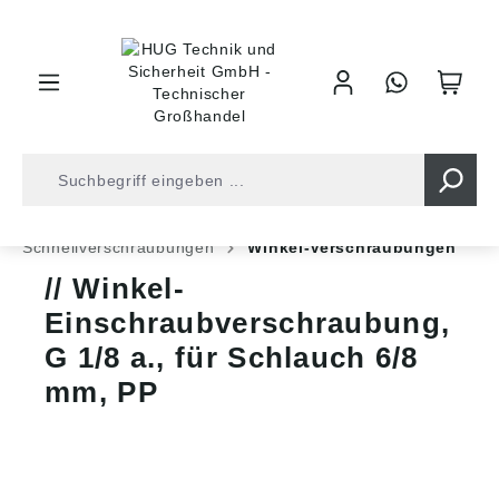
inhalt springen
Shop
Druckluft
Leitungsverbinder
Schnellverschraubungen
Winkel-Verschraubungen
Winkel-
Einschraubverschraubung,
G 1/8 a., für Schlauch 6/8
mm, PP