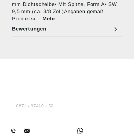
mm Dichtscheibe• Mit Spitze, Form A• SW
9,5 mm (ca. 3/8 Zoll)Angaben gemäß
Produktsi…
Mehr
Bewertungen
HUG® Technik und
Sicherheit GmbH
Am Industriegleis 7
D-84030 Ergolding
Tel.:
0871 / 97410 - 50
BERATUNG