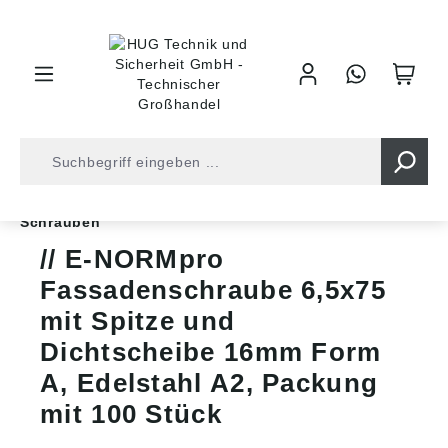
inhalt springen
Shop
Befestigungstechnik
Artikel ohne Norm
Schrauben
E-NORMpro
Fassadenschraube 6,5x75
mit Spitze und
Dichtscheibe 16mm Form
A, Edelstahl A2, Packung
mit 100 Stück