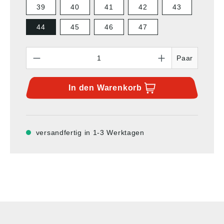
39
40
41
42
43
44
45
46
47
Anzahl
Paar
In den
Warenkorb
versandfertig in 1-3 Werktagen