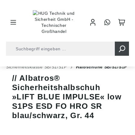
inhalt springen
Shop
Arbeitsschutz
Sicherheitsschuhe
Sicherheitsklasse SB/S1/S1P
Halbschuhe SB/S1/S1P
Albatros®
Sicherheitshalbschuh
»LIFT BLUE IMPULSE« low
S1PS ESD FO HRO SR
blau/schwarz, Gr. 44