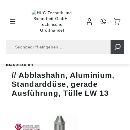
inhalt springen
Shop
Druckluft
Druckluftwerkzeuge
Blaspistolen
Abblashahn, Aluminium,
Standarddüse, gerade
Ausführung, Tülle LW 13