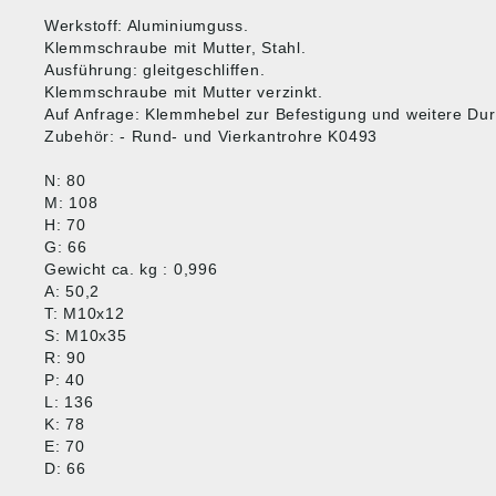
Werkstoff: Aluminiumguss.
Klemmschraube mit Mutter, Stahl.
Ausführung: gleitgeschliffen.
Klemmschraube mit Mutter verzinkt.
Auf Anfrage: Klemmhebel zur Befestigung und weitere Du
Zubehör: - Rund- und Vierkantrohre K0493
N: 80
M: 108
H: 70
G: 66
Gewicht ca. kg : 0,996
A: 50,2
T: M10x12
S: M10x35
R: 90
P: 40
L: 136
K: 78
E: 70
D: 66