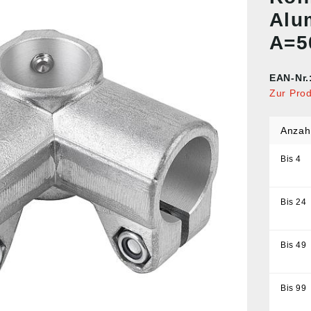
Alu
A=5
EAN-Nr.
Zur Pro
Anzah
Bis
4
Bis
24
Bis
49
Bis
99