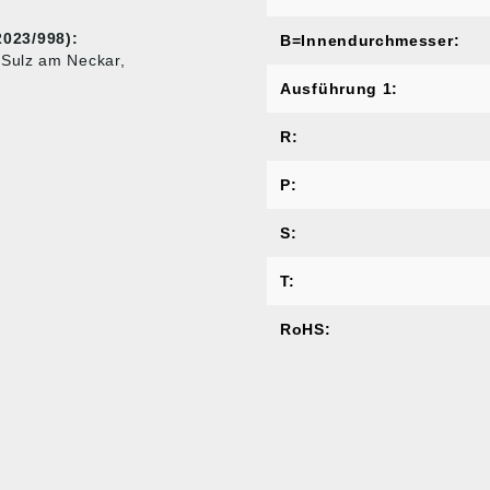
023/998):
B=Innendurchmesser:
 Sulz am Neckar,
Ausführung 1:
R:
P:
S:
T:
RoHS: