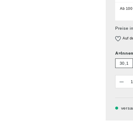
Ab
100
Preise i
Auf d
A=Inne
30,1
Anzahl
versa