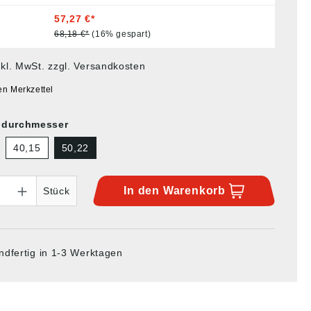
57,27 €*
68,18 €*
(16% gespart)
nkl. MwSt. zzgl. Versandkosten
en Merkzettel
ndurchmesser
40,15
50,22
In den
Warenkorb
Stück
ndfertig in 1-3 Werktagen