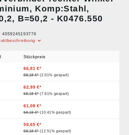
minium, Komp:Stahl,
0,2, B=50,2 - K0476.550
:
4059245193776
duktbeschreibung
l
Stückpreis
66,81 €*
68,18 €*
(2.01% gespart)
62,99 €*
68,18 €*
(7.61% gespart)
61,08 €*
68,18 €*
(10.41% gespart)
59,65 €*
68,18 €*
(12.51% gespart)