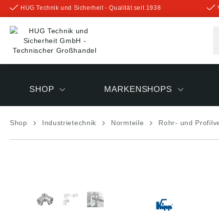
HUG Technik und Sicherheit - Qualität seit 1938
inhalt springen
SHOP
MARKENSHOPS
Shop
Industrietechnik
Normteile
Rohr- und Profilv