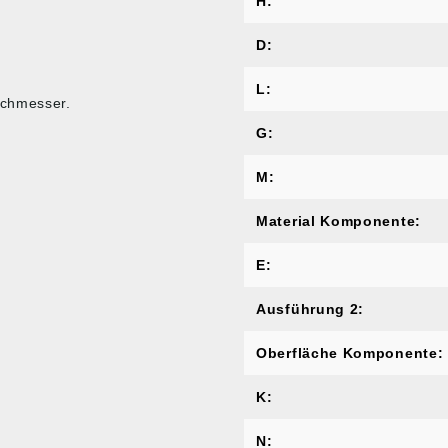
H:
D:
L:
rchmesser.
G:
M:
Material Komponente:
E:
Ausführung 2:
Oberfläche Komponente:
K:
N: