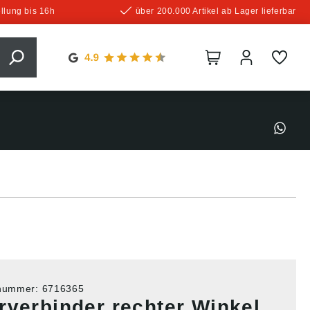
llung bis 16h
über 200.000 Artikel ab Lager lieferbar
tnummer:
6716365
rverbinder rechter Winkel