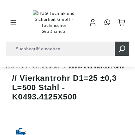
inhalt springen
Shop
Industrietechnik
Normteile
Rohr- und Profilverbinder
Rund- und Vierkantrohre
Vierkantrohr D1=25 ±0,3
L=500 Stahl -
K0493.4125X500