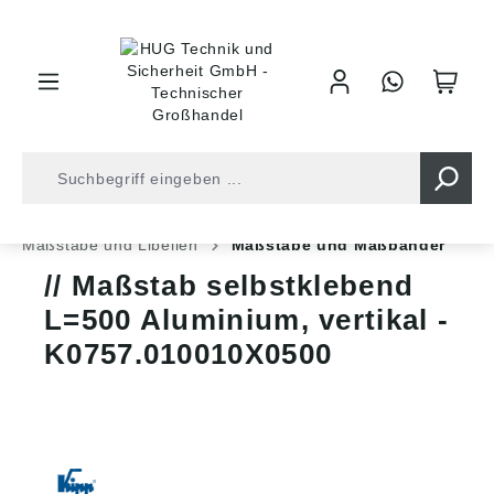
inhalt springen
Shop
Industrietechnik
Normteile
Maßstäbe und Libellen
Maßstäbe und Maßbänder
Maßstab selbstklebend
L=500 Aluminium, vertikal -
K0757.010010X0500