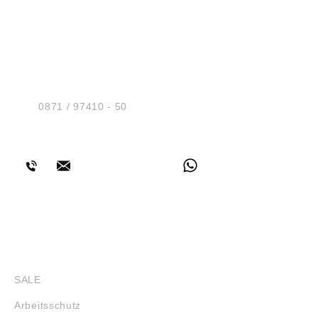
HUG® Technik und
Sicherheit GmbH
Am Industriegleis 7
D-84030 Ergolding
Tel.:
0871 / 97410 - 50
BERATUNG
SHOP
SALE
Arbeitsschutz