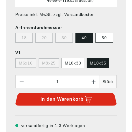
45,66 €*
(16.01% gespart)
Preise inkl. MwSt. zzgl. Versandkosten
A=Innendurchmesser
18
20
30
40
50
V1
M6x16
M8x25
M10x30
M10x35
Anzahl
Stück
In den
Warenkorb
versandfertig in 1-3 Werktagen