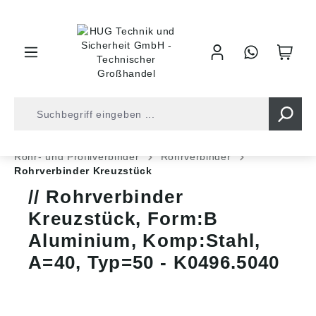
inhalt springen
Shop
Industrietechnik
Normteile
Rohr- und Profilverbinder
Rohrverbinder
Rohrverbinder Kreuzstück
Rohrverbinder
Kreuzstück, Form:B
Aluminium, Komp:Stahl,
A=40, Typ=50 - K0496.5040