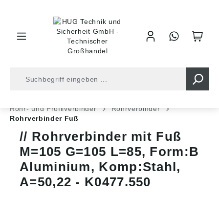
inhalt springen
Shop
Industrietechnik
Normteile
Rohr- und Profilverbinder
Rohrverbinder
Rohrverbinder Fuß
Rohrverbinder mit Fuß
M=105 G=105 L=85, Form:B
Aluminium, Komp:Stahl,
A=50,22 - K0477.550