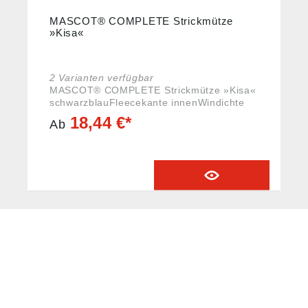
MASCOT® COMPLETE Strickmütze
»Kisa«
2 Varianten verfügbar
MASCOT® COMPLETE Strickmütze »Kisa«
schwarzblauFleecekante innenWindichte
Membrane
18,44 €*
Ab
HUG® Technik und
Sicherheit GmbH
Am Industriegleis 7
D-84030 Ergolding