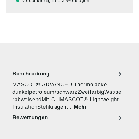
versandfertig in 1-3 Werktagen
Beschreibung
MASCOT® ADVANCED Thermojacke
dunkelpetroleum/schwarzZweifarbigWasse
rabweisendMit CLIMASCOT® Lightweight
InsulationStehkragen…
Mehr
Bewertungen