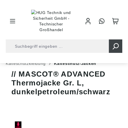
inhalt springen
Shop
Arbeitsschutz
Arbeitskleidung
Kälteschutzkleidung
Kälteschutz-Jacken
MASCOT® ADVANCED
Thermojacke Gr. L,
dunkelpetroleum/schwarz