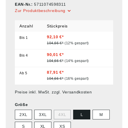
EAN-Nr.:
5711074598311
Zur Produktbeschreibung
Anzahl
Stückpreis
92,10 €*
Bis
1
104,66 €*
(12% gespart)
90,01 €*
Bis
4
104,66 €*
(14% gespart)
87,91 €*
Ab
5
104,66 €*
(16% gespart)
Preise inkl. MwSt. zzgl. Versandkosten
Größe
2XL
3XL
4XL
L
M
S
XL
XS