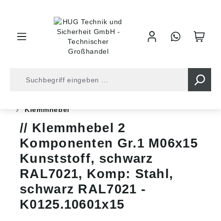
inhalt springen
Shop
Industrietechnik
Bedienelemente
Hebel
Klemmhebel
Klemmhebel 2
Komponenten Gr.1 M06x15
Kunststoff, schwarz
RAL7021, Komp: Stahl,
schwarz RAL7021 -
K0125.10601x15