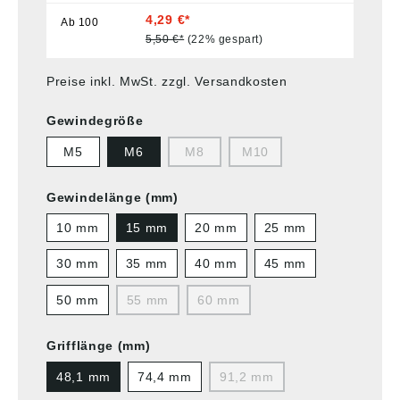
4,29 €*
Ab
100
5,50 €*
(22% gespart)
Preise inkl. MwSt. zzgl. Versandkosten
Gewindegröße
M5
M6
M8
M10
Gewindelänge (mm)
10 mm
15 mm
20 mm
25 mm
30 mm
35 mm
40 mm
45 mm
50 mm
55 mm
60 mm
Grifflänge (mm)
48,1 mm
74,4 mm
91,2 mm