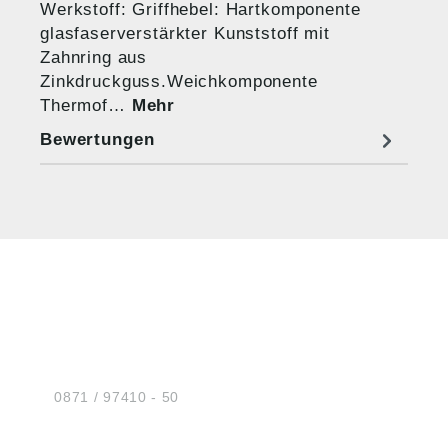
Werkstoff: Griffhebel: Hartkomponente
glasfaserverstärkter Kunststoff mit
Zahnring aus
Zinkdruckguss.Weichkomponente
Thermof…
Mehr
Bewertungen
HUG® Technik und
Sicherheit GmbH
Am Industriegleis 7
D-84030 Ergolding
Tel.:
0871 / 97410 - 50
BERATUNG