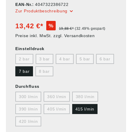
EAN-Nr.:
4047322386722
Zur Produktbeschreibung
13,42 €*
%
19,88 €*
(32.49% gespart)
Preise inkl. MwSt. zzgl. Versandkosten
Einstelldruck
2 bar
3 bar
4 bar
5 bar
6 bar
7 bar
8 bar
Durchfluss
300 l/min
360 l/min
380 l/min
390 l/min
405 l/min
415 l/min
420 l/min