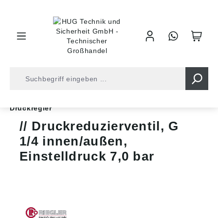
inhalt springen
Shop
Druckluft
Aufbereitung und Regelung
Druckregler
Druckreduzierventil, G
1/4 innen/außen,
Einstelldruck 7,0 bar