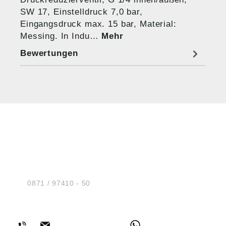
SW 17, Einstelldruck 7,0 bar,
Eingangsdruck max. 15 bar, Material:
Messing. In Indu…
Mehr
Bewertungen
HUG® Technik und
Sicherheit GmbH
Am Industriegleis 7
D-84030 Ergolding
Tel.:
0871 / 97410 - 50
BERATUNG