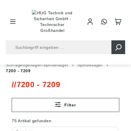
inhalt springen
Shop
Kugellager
Kugellager
Schrägkugellager/Spindellager
Spindellager
7200 - 7209
7200 - 7209
Filter
75 Artikel gefunden