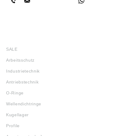
Sicherheitshinweise
Signalwort: Gefahr
Gefahrenhinweise:
H318: Verursacht
schwere
Augenschäden;H410:
Sehr giftig für
SHOP
Wasserorganismen
mit langfristiger
SALE
Wirkung;H315:
Verursacht
Arbeitsschutz
Hautreizungen
Industrietechnik
Antriebstechnik
O-Ringe
Wellendichtringe
Kugellager
Profile