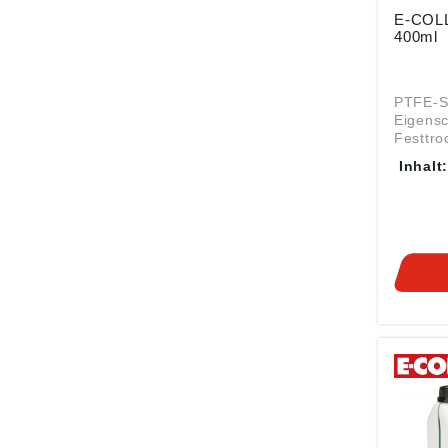
E-COLL
400ml
PTFE-S
Eigensc
Festtro
Dauertr
Inhalt
und Glei
silikonf
Einsatzb
Hochwi
Trennmi
Kunstst
Gummiv
Schmie
Sägeblä
Gewind
und Ins
Rutsch
Fördergeräte
Daten:
Tempera
von –80