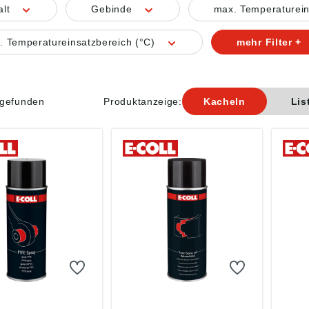
alt
Gebinde
max. Temperaturein
. Temperatureinsatzbereich (°C)
mehr Filter +
l gefunden
Produktanzeige:
Kacheln
Lis