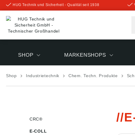
HUG Technik und Sicherheit - Qualität seit 1938
inhalt springen
SHOP
MARKENSHOPS
Shop
Industrietechnik
Chem. Techn. Produkte
Sch
E
CRC®
E-COLL