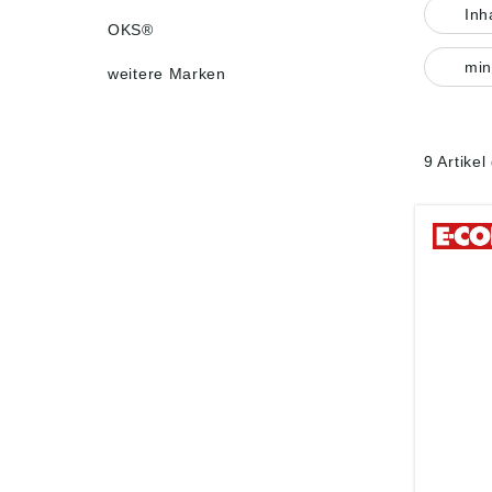
Inh
OKS®
min
weitere Marken
9 Artike