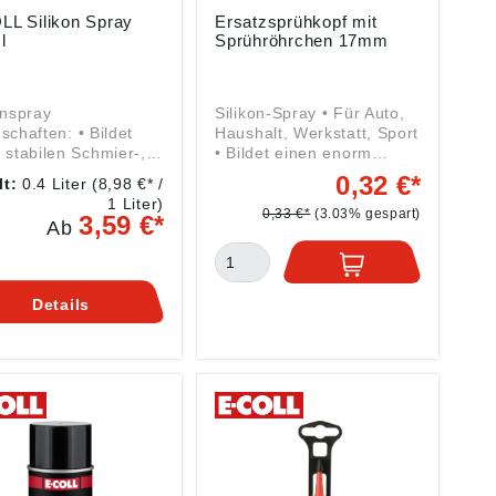
LL Silikon Spray
Ersatzsprühkopf mit
l
Sprühröhrchen 17mm
onspray
Silikon-Spray • Für Auto,
aften: • Bildet
Haushalt, Werkstatt, Sport
 stabilen Schmier-,
• Bildet einen enorm
- und Schutzfilm •
stabilen Schmier-, Gleit-
0,32 €*
lt:
0.4 Liter
(8,98 €* /
zt vor Nässe und
und Schutzfilm • Schützt
1 Liter)
• Beseitigt Klemmen,
vor Nässe und Rost •
0,33 €*
(3.03% gespart)
3,59 €*
Ab
schen, Kleben •
Universell einzusetzen:
ittel- und fettfrei
schmiert, schützt,
es Silikonöl)
imprägniert • Beseitigt
zbereiche: • Für
Klemmen, Quietschen,
Details
 Haushalt, Werkstatt,
Kleben • Trennmittel für
 • Als Trennmittel für
die Kunststofftechnik, alle
unststofftechnik, alle
Thermo- und Duroplaste,
mo- und Duroplaste,
Kautschuk (außer
schuk (außer
Silikonkautschuk) •
onkautschuk), für die
Trennmittel für die
tzgas- und
Schutzgas- und
trodenhandschweißun
Elektrodenhandschweißun
ls Gleit- und
g • Gleit- und Trennstoff
stoff für die Papier-,
für die Papier-, Holz-,