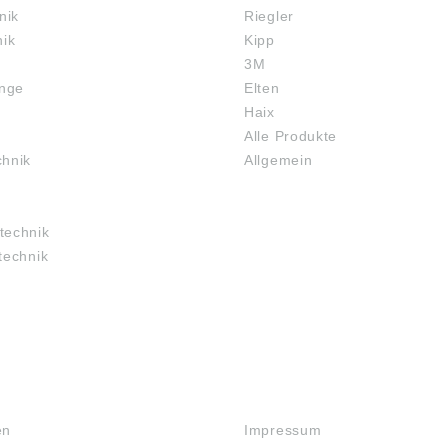
 Sprühreiniger
nik
Riegler
bar •
nik
Kipp
lmschmierung der
3M
ruchten Gewinde
chen •
inge
Elten
enzklasse NLGI:
Haix
 Grundöl:
Alle Produkte
eöl • Dichte 15°C:
/m³ • Viskosität
chnik
Allgemein
uid, 40°C: 46
turbereich: –40
00°C Hinweis: Darf
technik
n
technik
offflaschen und
nanlagen
det werden
RECHTLICHES
en
Impressum