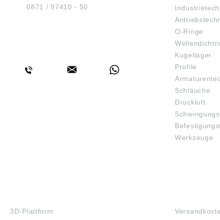
Spezial
Tel.:
0871 / 97410 - 50
Industrietech
anwend
Antriebstech
Dünnfi
O-Ringe
beansp
und Flä
Wellendichtr
BERATUNG
Konsist
Kugellager
ca. 2 •
Profile
Synthes
1200 kg
Armaturente
Base Fl
Schläuche
mm²/s •
Druckluft
Tempera
bis +12
Schwingungs
nicht a
Befestigungs
Sauerst
Werkzeuge
Acetyle
verwen
3D-DRUCK
FAQ
3D-Plattform
Versandkost