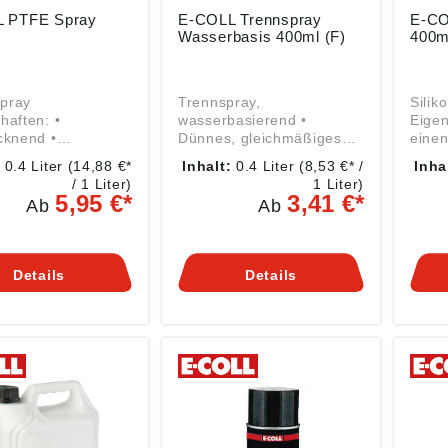
 PTFE Spray
E-COLL Trennspray
E-CO
Wasserbasis 400ml (F)
400m
pray
Trennspray,
Silik
haften: •
wasserbasierend •
Eigensch
cknend •
Dünnes, gleichmäßiges
einen
enn-, Schmier-
Einsprühen ergibt einen
Gleit
:
0.4 Liter
(14,88 €*
Inhalt:
0.4 Liter
(8,53 €* /
Inha
tmittel • Fett- und
hochwirksamen Trennfilm
Schüt
/ 1 Liter)
1 Liter)
rei
• Wirkt als Trennmittel
Rost 
5,95 €*
3,41 €*
Ab
Ab
ereiche: •
beim Schutzgas- und
Quiet
rksames
Elektroschweißen •
Lösem
ttel bei der Holz-,
Verhindert Haften und
(rein
off- und
Festbrennen auf der
Einsat
Details
Details
erarbeitung •
Gasdüse • Werkstücke
Auto,
rung von
lassen sich nach der
Sport
ttern und
Behandlung problemlos
die K
en, Schubläden
lackieren, galvanisieren,
Ther
trumenten,
brünieren und eloxieren •
Kaut
en und
Silikonfrei • Komplett
Silik
n Technische
unbrennbar Signalwort:
Schu
Achtung
Elek
turbeständigkeit:
Gefahrenhinweise: H319:
g • A
 °C bis +260 °C
Verursacht schwere
Trenn